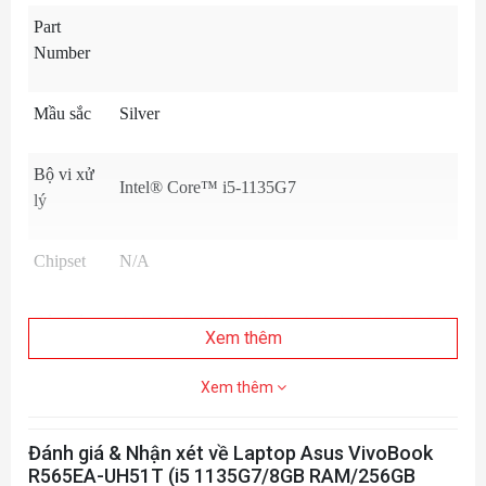
Part
Number
Mầu sắc
Silver
Bộ vi xử
Intel® Core™ i5-1135G7
lý
Chipset
N/A
Bộ nhớ
4GB DDR4 2666 MHz onboard + 4GB DDR4
Xem thêm
trong
2666 MHz SODIM
Xem thêm
Số khe
1
cắm
Đánh giá & Nhận xét về Laptop Asus VivoBook
R565EA-UH51T (i5 1135G7/8GB RAM/256GB