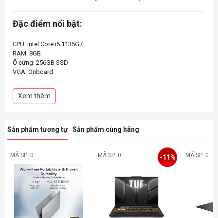
Đặc điểm nổi bật:
CPU: Intel Core i5 1135G7
RAM: 8GB
Ổ cứng: 256GB SSD
VGA: Onboard
Màn hình: 15.6 FHD Cảm ứng
HĐH: Win 10
Xem thêm
Sản phẩm tương tự
Sản phẩm cùng hãng
MÃ SP: 0
MÃ SP: 0
MÃ SP: 0
-11%