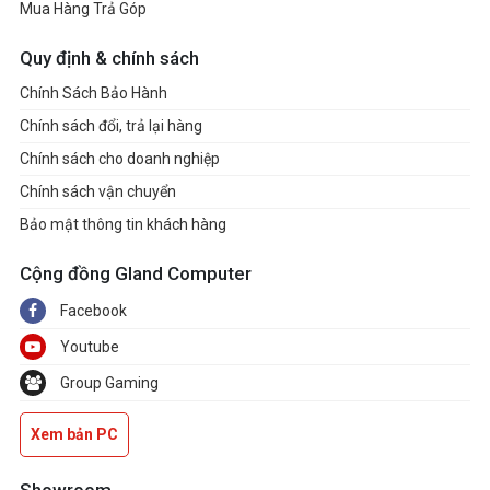
Mua Hàng Trả Góp
Pin
37Whr lithium-ion (up to 4.5 hours battery life)*
Quy định & chính sách
Kích
Chính Sách Bảo Hành
(358.14 x 231.14 x 20.32 mm)
thước
Chính sách đổi, trả lại hàng
Chính sách cho doanh nghiệp
Cân nặng
Chính sách vận chuyển
( With
1.68 kg
Bảo mật thông tin khách hàng
Battery)
Cộng đồng Gland Computer
Hệ điều
Windows 10 Home
Facebook
hành
Youtube
Phụ kiện
Group Gaming
Adapter
đi kèm
Xem bản PC