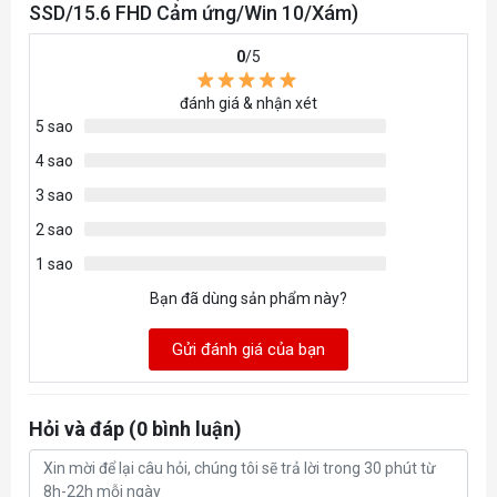
Dung
SSD/15.6 FHD Cảm ứng/Win 10/Xám)
lượng tối
12
0
/5
đa
đánh giá & nhận xét
VGA
Intel
5 sao
4 sao
Ổ cứng
256GB SSD M.2 2280
3 sao
2 sao
Ổ quang
1 sao
Bạn đã dùng sản phẩm này?
Card
MicroSD card reader
Reader
Gửi đánh giá của bạn
Bảo mật,
Công
Hỏi và đáp (0 bình luận)
nghệ