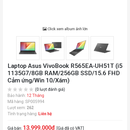
Click xem album ảnh lớn
Laptop Asus VivoBook R565EA-UH51T (i5
1135G7/8GB RAM/256GB SSD/15.6 FHD
Cảm ứng/Win 10/Xám)
(0 lượt đánh giá)
Bảo hành:
12 Tháng
Mã hàng: SP005994
Lượt xem:
262
Tình trạng hàng:
Liên hệ
13.999.000đ
Giá bán:
[Giá đã có VAT]