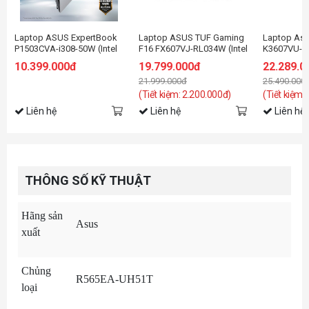
Laptop ASUS ExpertBook
Laptop ASUS TUF Gaming
Laptop Asu
P1503CVA-i308-50W (Intel
F16 FX607VJ-RL034W (Intel
K3607VU-RP
Core i3-1315U | Intel UHD |
Core 5 210H | RTX 3050
Core 5 Proc
10.399.000đ
19.799.000đ
22.289.0
15.6 inch FHD | 8GB |
6GB | 16 inch FHD 144Hz |
16GB | 512G
21.999.000đ
25.490.000
512GB | Win 11 | Xám)
16GB | 512GB | Win 11 |
16 inch WU
Xám)
Win 11 | Đe
(Tiết kiệm: 2.200.000đ)
(Tiết kiệm:
Liên hệ
Liên hệ
Liên hệ
THÔNG SỐ KỸ THUẬT
Hãng sản
Asus
xuất
Chủng
R565EA-UH51T
loại