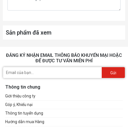
Màn
15.6 in Full HD LED touchscreen (1920 x
hình
1080), 10-finger multi-touch support
Webcam
720p HD webcam
Sản phẩm đã xem
Audio
Sonic Master
ĐĂNG KÝ NHẬN EMAIL THÔNG BÁO KHUYẾN MẠI HOẶC
Giao tiếp
ĐỂ ĐƯỢC TƯ VẤN MIỄN PHÍ
802.11ac ; Bluetooth
mạng
Gửi
Giao tiếp
Intel Wi-Fi 6(Gig+)(802.11ax)+Bluetooth 5.0
Thông tin chung
không dây
(Dual band) 2*2
Giới thiệu công ty
Góp ý, Khiếu nại
1 USB 3.2 Gen 1 Type-C; 1 USB 3.2 Gen 1; 2
Cổng giao
USB 2.0; 1 HDMI; 1 headphone/microphone
Thông tin tuyển dụng
tiếp
combo jack
Hướng dẫn mua Hàng