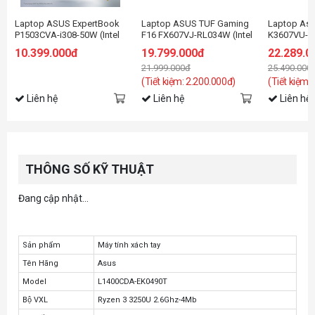
Laptop ASUS ExpertBook
Laptop ASUS TUF Gaming
Laptop Asu
P1503CVA-i308-50W (Intel
F16 FX607VJ-RL034W (Intel
K3607VU-RP
Core i3-1315U | Intel UHD |
Core 5 210H | RTX 3050
Core 5 Proc
10.399.000đ
19.799.000đ
22.289.0
15.6 inch FHD | 8GB |
6GB | 16 inch FHD 144Hz |
16GB | 512G
21.999.000đ
25.490.000
512GB | Win 11 | Xám)
16GB | 512GB | Win 11 |
16 inch WU
Xám)
Win 11 | Đe
(Tiết kiệm: 2.200.000đ)
(Tiết kiệm:
Liên hệ
Liên hệ
Liên hệ
THÔNG SỐ KỸ THUẬT
Đang cập nhật...
Sản phẩm
Máy tính xách tay
Tên Hãng
Asus
Model
L1400CDA-EK0490T
Bộ VXL
Ryzen 3 3250U 2.6Ghz-4Mb