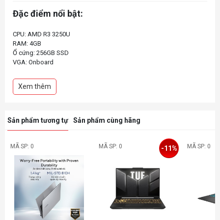
Đặc điểm nổi bật:
CPU: AMD R3 3250U
RAM: 4GB
Ổ cứng: 256GB SSD
VGA: Onboard
Màn hình: 14 inch FHD
HĐH: Win 10
Xem thêm
Sản phẩm tương tự
Sản phẩm cùng hãng
MÃ SP: 0
MÃ SP: 0
MÃ SP: 0
-11%