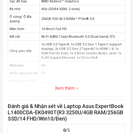
Cạc đồ họa
AMD Radeon™ Graphics
Bộ nhớ
4Gb (DDR4-3200/ 2 slots)
Ổ cứng/ Ổ đĩa
256GB SSD M.2 NVMe™ PCIe® 3.0
quang
Màn hình
14.0Inch Full HD
Kết nối
Wi-Fi 6(802.11ax)+Bluetooth 5.0 (Dual band) 2*2
1x USB 2.0 Type-A; 1x USB 3.2 Gen 1 Type-C support
displayj; 2x USB 3.2 Gen 2 Type-A//1x HDMI 1.4; 1x
Cổng giao tiếp
VGA Port (D-Sub); 1x 3.5mm Combo Audio Jack; 1x
RJ45 Gigabit Ethernet; 1x DC-in//N/A
Webcam
Có
Nhận dạng vân tay
Có
Nhận diện khuôn
Không có
mặt
Xem thêm
Tính năng khác
Hệ điều hành
Windows 10 Home
Đánh giá & Nhận xét về Laptop Asus ExpertBook
Pin
3 cell
L1400CDA-EK0490T(R3 3250U/4GB RAM/256GB
Kích thước
32.53 x 23.29 x 1.99 ~ 1.99 cm
SSD/14 FHD/Win10/Đen)
Trọng lượng
1.45 kg
0
/5
Màu sắc/ Chất