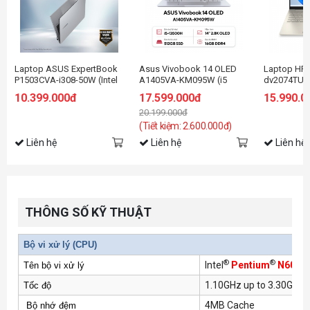
Laptop ASUS ExpertBook
Asus Vivobook 14 OLED
Laptop HP P
P1503CVA-i308-50W (Intel
A1405VA-KM095W (i5
dv2074TU(7
Core i3-1315U | Intel UHD |
13500H/16GB RAM/512GB
1235U/8GB
10.399.000đ
17.599.000đ
15.990.0
15.6 inch FHD | 8GB |
SSD/14 2.8K
SSD/14 FH
20.199.000đ
512GB | Win 11 | Xám)
Oled/Win11/Bạc/Chuột)
(Tiết kiệm: 2.600.000đ)
Liên hệ
Liên hệ
Liên hệ
THÔNG SỐ KỸ THUẬT
Bộ vi xử lý (CPU)
®
®
Intel
Pentium
N6000
Tên bộ vi xử lý
1.10GHz up to 3.30GHz, 
Tốc độ
4MB Cache
Bộ nhớ đệm