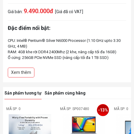
9.490.000đ
Giá bán:
[Giá đã có VAT]
Đặc điểm nổi bật:
CPU: Intel® Pentium® Silver N6000 Processor (1.10 GHz upto 3.30
GHz, 4 MB)
RAM: 4GB khe rời DDR4 2400Mhz (2 khe, nâng cấp tối đa 16GB)
Ổ cứng: 256GB PCIe NVMe SSD (nâng cấp tối đa 1 TB SSD)
VGA: Intel® UHD Graphics
Màn hình: 14 inch HD (1366 x 768) Acer ComfyViewTM LED-backlit
Xem thêm
TFT LCD, 60Hz
Pin: 36 Wh
Cân nặng: 1.45kg
Màu sắc: Bạc
Sản phẩm tương tự
Sản phẩm cùng hãng
MÃ SP: 0
MÃ SP: SP007480
MÃ SP: 0
-13%