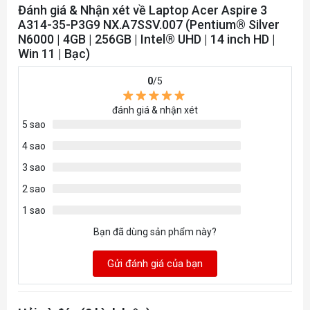
Đánh giá & Nhận xét về Laptop Acer Aspire 3
®
Intel
Wireless-AC 9461/
Wireless
A314-35-P3G9 NX.A7SSV.007 (Pentium® Silver
1 x RJ-45 - Gigabit Ethe
Lan
N6000 | 4GB | 256GB | Intel® UHD | 14 inch HD |
®
Win 11 | Bạc)
Bluetooth
5.0
Bluetooth
3G/Wimax(4G)
0
/5
Bàn Phím Laptop
đánh giá & nhận xét
Bàn phím tiêu chuẩn
Kiểu bàn phím
5 sao
Mouse (
Chuột Laptop
)
4 sao
Cảm ứng đa điểm
3 sao
Giao tiếp mở rộng
2 sao
2 x USB 3.2 Gen 1 Type
Kết nối USB
1 sao
1 x USB 2.0
Bạn đã dùng sản phẩm này?
1 x HDMI 1.4 port with 
Kết nối HDMI/VGA
Không có
Khe cắm thẻ nhớ
Gửi đánh giá của bạn
1 x 3.5 mm headphone/s
Tai nghe
with built-in microphon