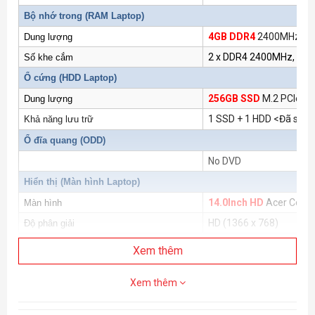
Bộ nhớ trong (
RAM Laptop
)
4GB DDR4
2400MHz <Đã
Dung lượng
2 x DDR4 2400MHz, ma
Số khe cắm
Ổ cứng (
HDD Laptop
)
256GB SSD
M.2 PCIe N
Dung lượng
1 SSD + 1 HDD <Đã sử 
Khả năng lưu trữ
Ổ đĩa quang (ODD)
No DVD
Hiển thị (
Màn hình Laptop
)
14.0Inch HD
Acer Comfy
Màn hình
HD (1366 x 768)
Độ phân giải
Đồ Họa (VGA)
Xem thêm
®
Intel
UHD Graphics
Bộ xử lý
Xem thêm
Công nghệ
Kết nối (Network)