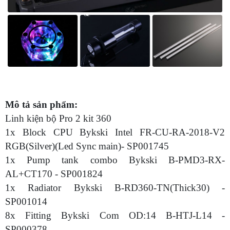
Mô tả sản phẩm:
Linh kiện bộ Pro 2 kit 360
1x Block CPU Bykski Intel FR-CU-RA-2018-V2
RGB(Silver)(Led Sync main)- SP001745
1x Pump tank combo Bykski B-PMD3-RX-
AL+CT170 - SP001824
1x Radiator Bykski B-RD360-TN(Thick30) -
SP001014
8x Fitting Bykski Com OD:14 B-HTJ-L14 -
SP000378