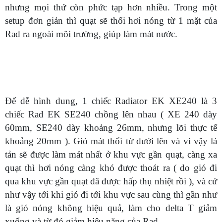
nhưng mọi thứ còn phức tạp hơn nhiều. Trong một
setup đơn giản thì quạt sẽ thổi hơi nóng từ 1 mặt của
Rad ra ngoài môi trường, giúp làm mát nước.
Để dễ hình dung, 1 chiếc Radiator EK XE240 là 3
chiếc Rad EK SE240 chồng lên nhau ( XE 240 dày
60mm, SE240 dày khoảng 26mm, nhưng lõi thực tế
khoảng 20mm ). Gió mát thổi từ dưới lên và vì vậy lá
tản sẽ được làm mát nhất ở khu vực gần quạt, càng xa
quạt thì hơi nóng càng khó được thoát ra ( do gió đi
qua khu vực gần quạt đã được hấp thụ nhiệt rồi ), và cứ
như vậy tới khi gió đi tới khu vực sau cùng thì gần như
là gió nóng không hiệu quả, làm cho delta T giảm
xuống và từ đó giảm hiệu năng của Rad