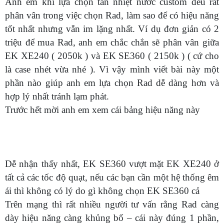
Anh em khi lựa chọn tản nhiệt nước custom đều rất
phân vân trong việc chọn Rad, làm sao để có hiệu năng
tốt nhất nhưng vẫn im lặng nhất. Ví dụ đơn giản có 2
triệu để mua Rad, anh em chắc chắn sẽ phân vân giữa
EK XE240 ( 2050k ) và EK SE360 ( 2150k ) ( cứ cho
là case nhét vừa nhé ). Vì vậy mình viết bài này một
phần nào giúp anh em lựa chọn Rad dễ dàng hơn và
hợp lý nhất tránh lạm phát.
Trước hết mời anh em xem cái bảng hiệu năng này
Dễ nhận thấy nhất, EK SE360 vượt mặt EK XE240 ở
tất cả các tốc độ quạt, nếu các bạn cần một hệ thống êm
ái thì không có lý do gì không chọn EK SE360 cả
Trên mạng thì rất nhiều người tư vấn rằng Rad càng
dày hiệu năng càng khủng bố – cái này đúng 1 phần,