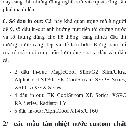
dày càng tốt. nhưng đồng nghĩa với việc quạt cũng cần
phải mạnh lên.
6. Số đầu in-out:
Cái này khá quan trọng mà ít người
để ý, số đầu in-out ảnh hưởng trực tiếp tới đường nước
và số fitting dùng cho hệ thống, càng nhiều đầu thì
đường nước càng đẹp và dễ làm hơn. Đừng ham hố
của rẻ mà cuối cùng uốn lượn ống chả ra đâu vào đâu
cả.
2 đầu in-out: MagicCool Slim/G2 Slim/Ultra,
AlphaCool ST30, EK CoolStream SE/PE Series,
XSPC AX/EX Series
4 đầu in-out: EK CoolStream XE Series, XSPC
RX Series, Radiator FY
6 đầu in-out: AlphaCool XT45/UT60
2/ các mẫu tản nhiệt nước custom chất