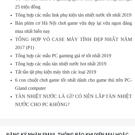
25 triệu đồng
Tổng hợp các mẫu link phụ kiện tản nhiệt nước tốt nhất 2019
Bàn phím cơ Hà Nội chơi game vừa đẹp lại vừa ngon đáng
mua nhất hiên nay
TỔNG HỢP VỎ CASE MÁY TÍNH ĐẸP NHẤT NĂM
2017 (P1)
Tổng hợp các mẫu PC gaming giá rẻ tốt nhất 2019
Tổng hợp các mẫu tản nhiệt nước hot nhất 2019
Tất tần tật phụ kiện máy tính các loại 2019
6 con chuột chơi game tốt nhất dành cho game thủ trên PC-
Gland computer
TẢN NHIỆT NƯỚC LÀ GÌ? CÓ NÊN LẮP TẢN NHIỆT
NƯỚC CHO PC KHÔNG?
ĐĂNG KÝ NHẬN EMAIL THÔNG BÁO KHUYẾN MẠI HOẶC