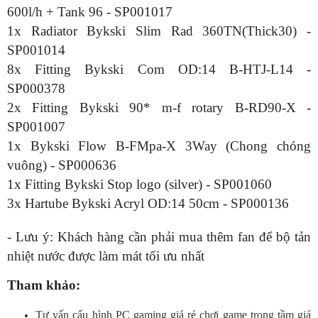
600l/h + Tank 96 - SP001017
1x Radiator Bykski Slim Rad 360TN(Thick30) -
SP001014
8x Fitting Bykski Com OD:14 B-HTJ-L14 -
SP000378
2x Fitting Bykski 90* m-f rotary B-RD90-X -
SP001007
1x Bykski Flow B-FMpa-X 3Way (Chong chóng
vuông) - SP000636
1x Fitting Bykski Stop logo (silver) - SP001060
3x Hartube Bykski Acryl OD:14 50cm - SP000136
- Lưu ý: Khách hàng cần phải mua thêm fan để bộ tản
nhiệt nước được làm mát tối ưu nhất
Tham khảo:
Tư vấn cấu hình PC gaming giá rẻ chơi game trong tầm giá