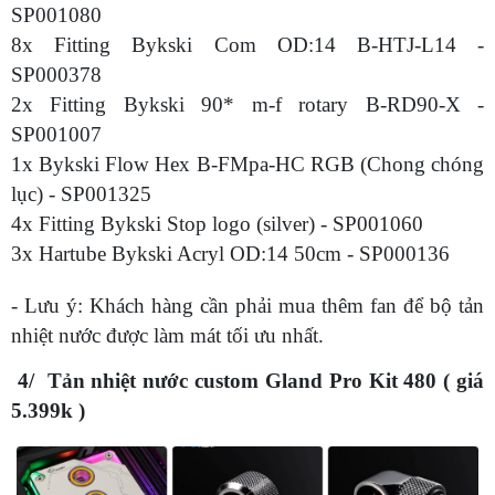
SP001080
8x Fitting Bykski Com OD:14 B-HTJ-L14 -
SP000378
2x Fitting Bykski 90* m-f rotary B-RD90-X -
SP001007
1x Bykski Flow Hex B-FMpa-HC RGB (Chong chóng
lục) - SP001325
4x Fitting Bykski Stop logo (silver) - SP001060
3x Hartube Bykski Acryl OD:14 50cm - SP000136
- Lưu ý: Khách hàng cần phải mua thêm fan để bộ tản
nhiệt nước được làm mát tối ưu nhất.
4/ Tản nhiệt nước custom Gland Pro Kit 480 ( giá
5.399k )