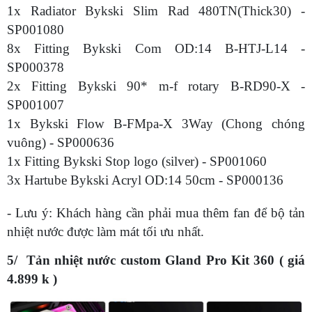
1x Radiator Bykski Slim Rad 480TN(Thick30) -
SP001080
8x Fitting Bykski Com OD:14 B-HTJ-L14 -
SP000378
2x Fitting Bykski 90* m-f rotary B-RD90-X -
SP001007
1x Bykski Flow B-FMpa-X 3Way (Chong chóng
vuông) - SP000636
1x Fitting Bykski Stop logo (silver) - SP001060
3x Hartube Bykski Acryl OD:14 50cm - SP000136
- Lưu ý: Khách hàng cần phải mua thêm fan để bộ tản
nhiệt nước được làm mát tối ưu nhất.
5/ Tản nhiệt nước custom Gland Pro Kit 360 ( giá
4.899 k )