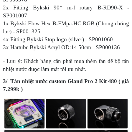
2x Fitting Bykski 90* m-f rotary B-RD90-X -
SP001007
1x Bykski Flow Hex B-FMpa-HC RGB (Chong chóng
lục) - SP001325
4x Fitting Bykski Stop logo (silver) - SP001060
3x Hartube Bykski Acryl OD:14 50cm - SP000136
- Lưu ý: Khách hàng cần phải mua thêm fan để bộ tản
nhiệt nước được làm mát tối ưu nhất.
3/ Tản nhiệt nước custom Gland Pro 2 Kit 480 ( giá
7.299k )