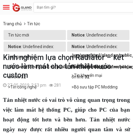
Trang chủ
Tin tức
Tin tức mới
Notice
: Undefined index:
categoryInfo in
Notice
: Undefined index:
Notice
: Undefined index:
/var/www/html/gland.vn/publi
Kinh nghiệm lựa chọn Radiator – két
categoryInfo in
categoryInfo in
nước làm mát cho tản nhiệt nước
on line
32
/var/www/html/gland.vn/public_html/cache/template/mobile_a
/var/www/html/gland.vn/publi
custom
>Tin khuyến mại
on line
32
on line
32
27-05-2019, 2:53 pm
281
>Tin công nghệ
>Bộ sưu tập PC Modding
Tản nhiệt nước có vai trò vô cùng quan trọng trong
việc làm mát hệ thống PC, giúp cho PC của bạn
hoạt động tốt hơn và bền hơn. Tản nhiệt nước
ngày nay được rất nhiều người quan tâm và sử