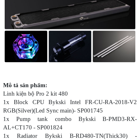
Mô tả sản phẩm:
Linh kiện bộ Pro 2 kit 480
1x Block CPU Bykski Intel FR-CU-RA-2018-V2
RGB(Silver)(Led Sync main)- SP001745
1x Pump tank combo Bykski B-PMD3-RX-
AL+CT170 - SP001824
1x Radiator Bykski B-RD480-TN(Thick30) -