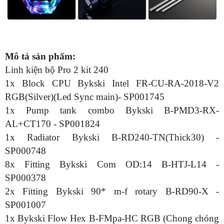
Mô tả sản phẩm:
Linh kiện bộ Pro 2 kit 240
1x Block CPU Bykski Intel FR-CU-RA-2018-V2
RGB(Silver)(Led Sync main)- SP001745
1x Pump tank combo Bykski B-PMD3-RX-
AL+CT170 - SP001824
1x Radiator Bykski B-RD240-TN(Thick30) -
SP000748
8x Fitting Bykski Com OD:14 B-HTJ-L14 -
SP000378
2x Fitting Bykski 90* m-f rotary B-RD90-X -
SP001007
1x Bykski Flow Hex B-FMpa-HC RGB (Chong chóng