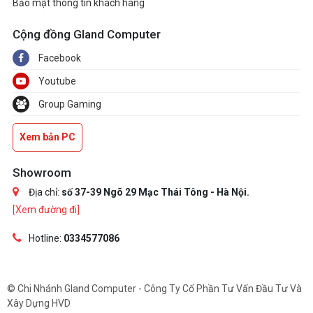
Bảo mật thông tin khách hàng
Cộng đồng Gland Computer
Facebook
Youtube
Group Gaming
Xem bản PC
Showroom
Địa chỉ:
số 37-39 Ngõ 29 Mạc Thái Tông - Hà Nội.
[Xem đường đi]
Hotline:
0334577086
© Chi Nhánh Gland Computer - Công Ty Cổ Phần Tư Vấn Đầu Tư Và
Xây Dựng HVD