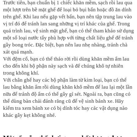
Trước tiên, bạn chuẩn bị 1 chiếc khăn mềm, sạch rồi lau qua 
một lượt trên bề mặt ghế để loại bỏ bụi bẩn hoặc đồ ăn dính 
trên ghế. Khi lau nếu gặp vết bẩn, bạn nên tập trung lau vào 
vị trí đó để tránh lan sang những vị trí khác của ghế. Trong 
quá trình lau, vệ sinh mặt ghế, bạn có thể tham khảo sử dụng 
một số loại nước tẩy phù hợp với từng chất liệu ghế để tránh 
gây bong tróc. Đặc biệt, bạn nên lau nhẹ nhàng, tránh chà 
xát quá mạnh. 
Với đệm cổ, bạn có thể tháo rời rồi dùng khăn mềm ẩm lau 
cho đến khi bộ phận này sạch và để chúng khô tự nhiên 
trong không khí.
Với chân ghế hay các bộ phận làm từ kim loại, bạn có thể 
lau bằng khăn ẩm rồi dùng khăn khô mềm để lau lại một lần 
nữa để tránh độ ẩm có thể gây gỉ sét. Ngoài ra, bạn cũng có 
thể dùng bàn chải đánh răng cũ để vệ sinh bánh xe. Hãy 
kiểm tra xem bánh xe có bị dính tóc hay các vật dụng nào 
khác gây kẹt không nhé.