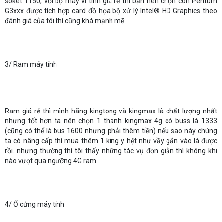
soket 1150, với bộ máy vi tính giá rẻ thì bạn nên chọn con Pentum
G3xxx được tích hợp card đồ họa bộ xử lý Intel® HD Graphics theo
đánh giá của tôi thì cũng khá mạnh mẽ.
3/ Ram máy tính
Ram giá rẻ thì mình hãng kingtong và kingmax là chất lượng nhất
nhưng tốt hơn ta nên chọn 1 thanh kingmax 4g có buss là 1333
(cũng có thể là bus 1600 nhưng phải thêm tiền) nếu sao này chúng
ta có nâng cấp thì mua thêm 1 king y hệt như vầy gắn vào là được
rồi. nhưng thường thì tôi thấy những tác vụ đơn giản thì không khi
nào vượt qua ngưỡng 4G ram.
4/ Ổ cứng máy tính