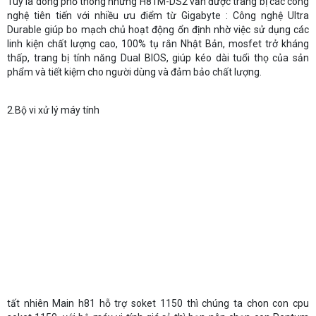
Tuy là dòng phổ thông nhưng H81M-DS2 vẫn được trang bị các công
nghệ tiên tiến với nhiều ưu điểm từ Gigabyte : Công nghệ Ultra
Durable giúp bo mạch chủ hoạt động ổn định nhờ việc sử dụng các
linh kiện chất lượng cao, 100% tụ rắn Nhật Bản, mosfet trở kháng
thấp, trang bị tính năng Dual BIOS, giúp kéo dài tuổi thọ của sản
phẩm và tiết kiệm cho người dùng và đảm bảo chất lượng.
2.Bộ vi xử lý máy tính
tất nhiên Main h81 hỗ trợ soket 1150 thì chúng ta chon con cpu