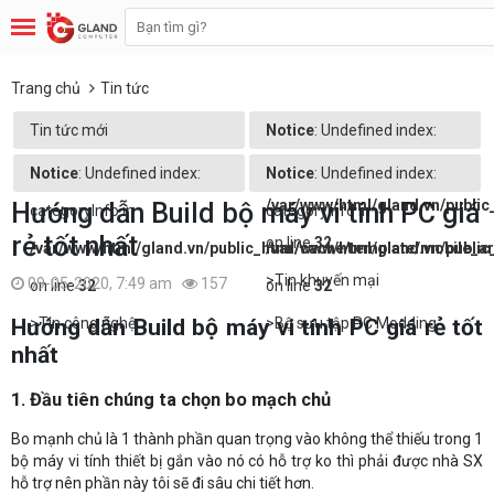
Trang chủ
Tin tức
Tin tức mới
Notice
: Undefined index:
categoryInfo in
Notice
: Undefined index:
Notice
: Undefined index:
/var/www/html/gland.vn/publi
Hướng dẫn Build bộ máy vi tính PC giá
categoryInfo in
categoryInfo in
rẻ tốt nhất
on line
32
/var/www/html/gland.vn/public_html/cache/template/mobile_a
/var/www/html/gland.vn/publi
>Tin khuyến mại
09-05-2020, 7:49 am
157
on line
32
on line
32
>Tin công nghệ
>Bộ sưu tập PC Modding
Hướng dẫn Build bộ máy vi tính PC giá rẻ tốt
nhất
1. Đầu tiên chúng ta chọn bo mạch chủ
Bo mạnh chủ là 1 thành phần quan trọng vào không thể thiếu trong 1
bộ máy vi tính thiết bị gắn vào nó có hỗ trợ ko thì phải được nhà SX
hỗ trợ nên phần này tôi sẽ đi sâu chi tiết hơn.