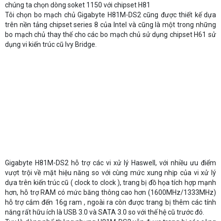
chúng ta chọn dòng soket 1150 với chipset H81
Tôi chọn bo mạch chủ Gigabyte H81M-DS2 cũng được thiết kế dựa
trên nền tảng chipset series 8 của Intel và cũng là một trong những
bo mạch chủ thay thế cho các bo mạch chủ sử dụng chipset H61 sử
dụng vi kiến trúc cũ Ivy Bridge.
Gigabyte H81M-DS2 hỗ trợ các vi xử lý Haswell, với nhiều ưu điểm
vượt trội về mặt hiệu năng so với cùng mức xung nhịp của vi xử lý
dựa trên kiến trúc cũ ( clock to clock ), trang bị đồ họa tích hợp mạnh
hơn, hỗ trợ RAM có mức băng thông cao hơn (1600MHz/1333MHz)
hỗ trợ cắm đến 16g ram , ngoài ra còn được trang bị thêm các tính
năng rất hữu ích là USB 3.0 và SATA 3.0 so với thế hệ cũ trước đó.