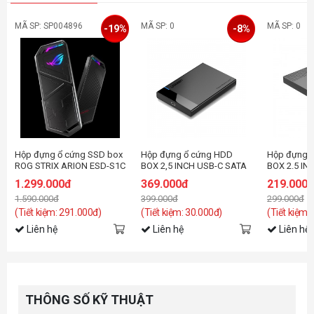
MÃ SP: SP004896
MÃ SP: 0
MÃ SP: 0
-19%
-8%
Hộp đựng ổ cứng SSD box
Hộp đựng ổ cứng HDD
Hộp đựng 
ROG STRIX ARION ESD-S1C
BOX 2,5 INCH USB-C SATA
BOX 2.5 IN
5GBPS UGREEN 60735 CAO
2526C3-BK 
1.299.000đ
369.000đ
219.000
CẤP (HỖ TRỢ 6TB)
GEN2 TYPE
1.590.000đ
399.000đ
299.000đ
(Tiết kiệm: 291.000đ)
(Tiết kiệm: 30.000đ)
(Tiết kiệm:
Liên hệ
Liên hệ
Liên hệ
THÔNG SỐ KỸ THUẬT