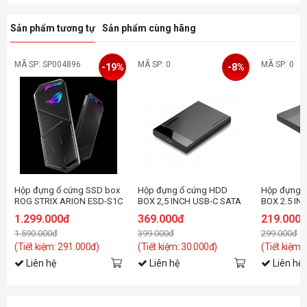
Sản phẩm tương tự
Sản phẩm cùng hãng
MÃ SP: SP004896
MÃ SP: 0
MÃ SP: 0
-19%
-8%
Hộp đựng ổ cứng SSD box
Hộp đựng ổ cứng HDD
Hộp đựng 
ROG STRIX ARION ESD-S1C
BOX 2,5 INCH USB-C SATA
BOX 2.5 IN
5GBPS UGREEN 60735 CAO
2526C3-BK 
1.299.000đ
369.000đ
219.000
CẤP (HỖ TRỢ 6TB)
GEN2 TYPE
1.590.000đ
399.000đ
299.000đ
(Tiết kiệm: 291.000đ)
(Tiết kiệm: 30.000đ)
(Tiết kiệm:
Liên hệ
Liên hệ
Liên hệ