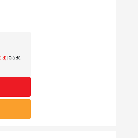
0 đ)
[Giá đã