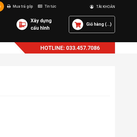
p
Mua trả góp
Tin tức
TÀI KHOẢN
Xây dựng
Giỏ hàng (
...
)
cấu hình
HOTLINE: 033.457.7086