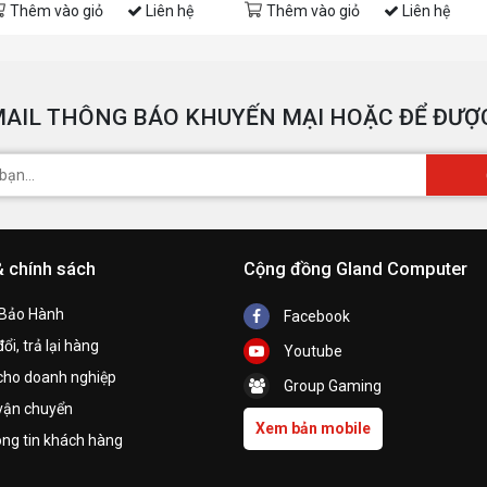
Thêm vào giỏ
Liên hệ
Thêm vào giỏ
Liên hệ
AIL THÔNG BÁO KHUYẾN MẠI HOẶC ĐỂ ĐƯỢC
& chính sách
Cộng đồng Gland Computer
 Bảo Hành
Facebook
ổi, trả lại hàng
Youtube
cho doanh nghiệp
Group Gaming
vận chuyển
Xem bản mobile
ng tin khách hàng