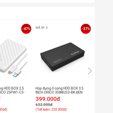
MÃ SP: 0
MÃ SP: SP0
-47%
-37%
ng HDD BOX 2,5
Hộp đựng ổ cứng HDD BOX 3.5
Hộp đựng ổ
RICO 25PW1-C3-
INCH ORICO 3588US3-BK ĐEN
USB 3.0 Ug
RẮNG
đ
399.000đ
179.0
632.000đ
229.000đ
000đ)
(Tiết kiệm: 233.000đ)
(Tiết kiệm: 