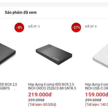
Sản phẩm đã xem
MÃ SP: 0
MÃ SP: 0
-8%
-27%
HDD BOX 2,5
Hộp đựng ổ cứng HDD BOX 2.5
Hộp đựng ổ cứ
 5GBPS
INCH ORICO 2526C3-BK SATA 3
INCH USB-C O
O CẤP (HỖ
USB3.1 GEN2 TYPE-C
WH-EP MÀU T
219.000đ
159.000
299.000đ
299.000đ
(Tiết kiệm: 80.000đ)
(Tiết kiệm: 140.