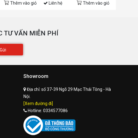
Thêm vào giỏ
Liên hệ
Thêm vào giỏ
Còn hàng
 TƯ VẤN MIỄN PHÍ
Gửi
Showroom
Địa chỉ:
số 37-39 Ngõ 29 Mạc Thái Tông - Hà
Nội.
[Xem đường đi]
Hotline:
0334577086