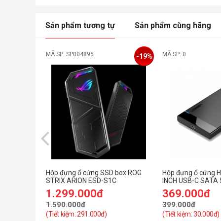
Sản phẩm tương tự
Sản phẩm cùng hãng
MÃ SP: SP004896
MÃ SP: 0
-19%
Hộp đựng ổ cứng SSD box ROG
Hộp đựng ổ cứng 
STRIX ARION ESD-S1C
INCH USB-C SATA
UGREEN 60735 CA
1.299.000đ
369.000đ
TRỢ 6TB)
1.590.000đ
399.000đ
(Tiết kiệm: 291.000đ)
(Tiết kiệm: 30.000đ)