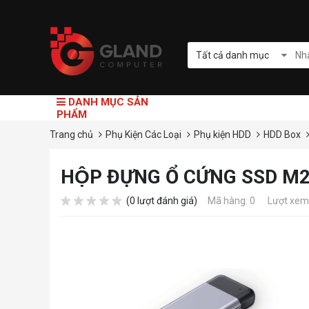
Tất cả danh mục
DANH MỤC SẢN
PHẨM
Trang chủ
Phụ Kiện Các Loại
Phụ kiện HDD
HDD Box
HỘP ĐỰNG Ổ CỨNG SSD 
(0 lượt đánh giá)
Mã hàng: 0
Lượt xem