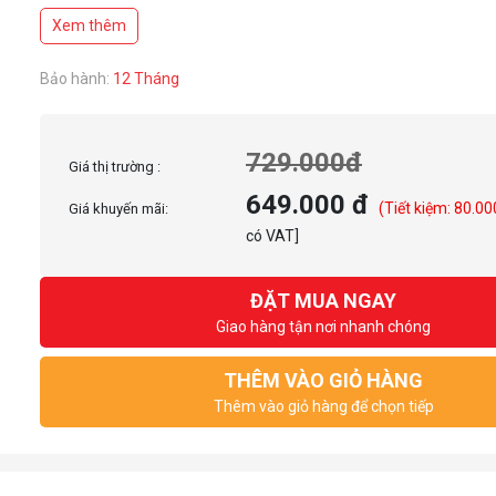
Xem thêm
Bảo hành:
12 Tháng
729.000đ
Giá thị trường :
649.000 đ
(Tiết kiệm: 80.00
Giá khuyến mãi:
có VAT]
ĐẶT MUA NGAY
Giao hàng tận nơi nhanh chóng
THÊM VÀO GIỎ HÀNG
Thêm vào giỏ hàng để chọn tiếp