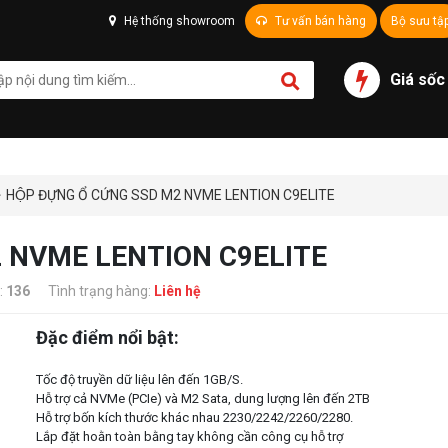
Hệ thống showroom
Tư vấn bán hàng
Bộ sưu tậ
Giá sốc
HỘP ĐỰNG Ổ CỨNG SSD M2 NVME LENTION C9ELITE
M2 NVME LENTION C9ELITE
:
136
Tình trạng hàng:
Liên hệ
Đặc điểm nổi bật:
Tốc độ truyền dữ liệu lên đến 1GB/S.
Hỗ trợ cả NVMe (PCIe) và M2 Sata, dung lượng lên đến 2TB
Hỗ trợ bốn kích thước khác nhau 2230/2242/2260/2280.
Lắp đặt hoằn toàn bằng tay không cần công cụ hỗ trợ