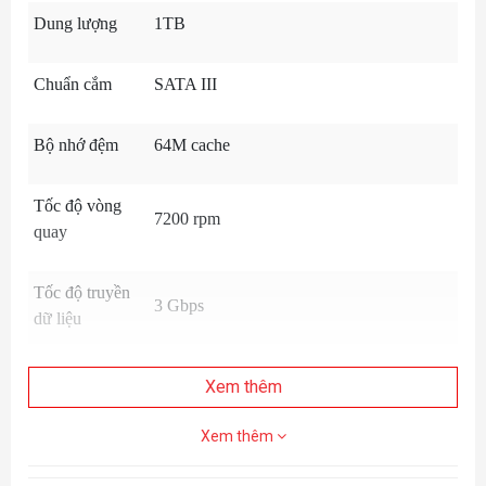
Dung lượng
1TB
Chuẩn cắm
SATA III
Bộ nhớ đệm
64M cache
Tốc độ vòng
7200 rpm
quay
Tốc độ truyền
3 Gbps
dữ liệu
Điện áp
5 Volt
Xem thêm
Xem thêm
Loại ổ cứng
Cơ