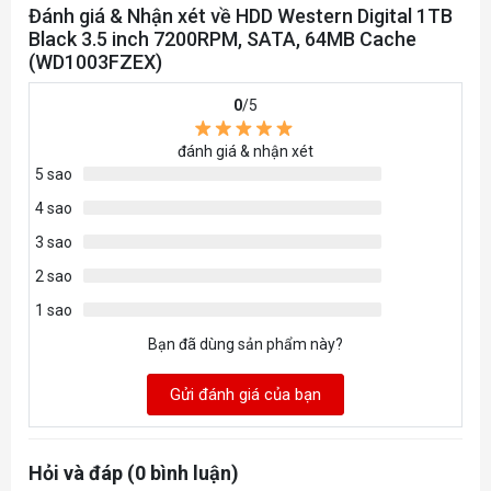
Đánh giá & Nhận xét về HDD Western Digital 1TB
Dùng cho
PC
Black 3.5 inch 7200RPM, SATA, 64MB Cache
(WD1003FZEX)
Kích thước
3.5''
0
/5
Công nghệ tích
Supports Windows 7, Vista, XP & Mac
đánh giá & nhận xét
hợp
urDrive Software
5 sao
4 sao
3 sao
2 sao
1 sao
Bạn đã dùng sản phẩm này?
Gửi đánh giá của bạn
Hỏi và đáp (0 bình luận)