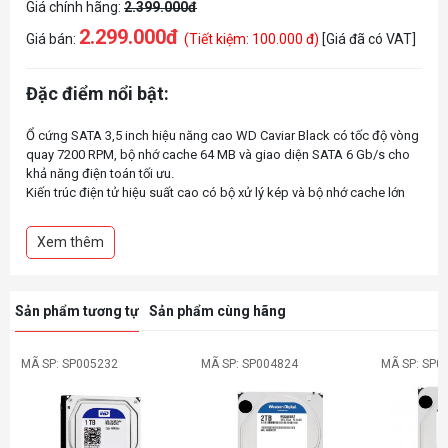
Giá chính hãng:
2.399.000đ
2.299.000đ
Giá bán:
(Tiết kiệm: 100.000 đ)
[Giá đã có VAT]
Đặc điểm nổi bật:
Ổ cứng SATA 3,5 inch hiệu năng cao WD Caviar Black có tốc độ vòng
quay 7200 RPM, bộ nhớ cache 64 MB và giao diện SATA 6 Gb/s cho
khả năng điện toán tối ưu.
Kiến trúc điện tử hiệu suất cao có bộ xử lý kép và bộ nhớ cache lớn
hơn, nhanh hơn cho tốc độ đọc và ghi tối đa.
StableTrac Trục động cơ được bảo đảm ở cả hai đầu để giảm rung
Xem thêm
do hệ thống và ổn định các đĩa để theo dõi chính xác, trong các hoạt
Sản phẩm tương tự
Sản phẩm cùng hãng
MÃ SP: SP005232
MÃ SP: SP004824
MÃ SP: SP0