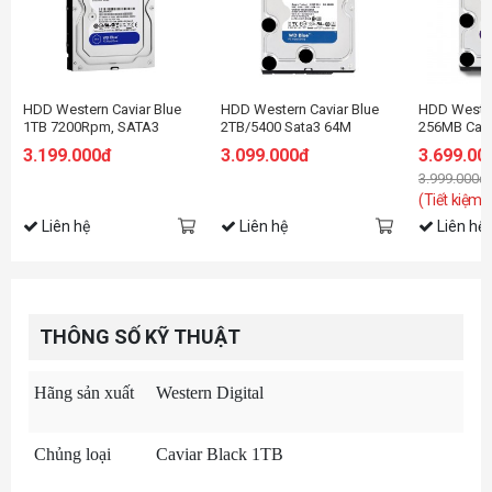
HDD Western Caviar Blue
HDD Western Caviar Blue
HDD Wester
1TB 7200Rpm, SATA3
2TB/5400 Sata3 64M
256MB Cac
6Gb/s, 64MB Cache
WD42PURZ
3.199.000đ
3.099.000đ
3.699.00
3.999.000đ
(Tiết kiệm:
Liên hệ
Liên hệ
Liên hệ
THÔNG SỐ KỸ THUẬT
Hãng sản xuất
Western Digital
Chủng loại
Caviar Black 1TB