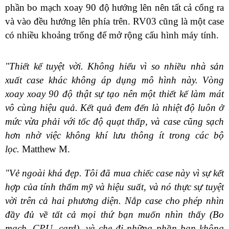
phần bo mạch xoay 90 độ hướng lên nên tất cả cổng ra
và vào đều hướng lên phía trên. RV03 cũng là một case
có nhiều khoảng trống để mở rộng cấu hình máy tính.
"Thiết kế tuyệt vời. Không hiểu vì so nhiều nhà sản
xuất case khác không áp dụng mô hình này. Vòng
xoay xoay 90 độ thật sự tạo nên một thiết kế làm mát
vô cùng hiệu quả. Kết quả đem đến là nhiệt độ luôn ở
mức vừa phải với tốc độ quạt thấp, và case cũng sạch
hơn nhờ việc không khí lưu thông ít trong các bộ
lọc.
Matthew M.
"Vẻ ngoài khá đẹp. Tôi đã mua chiếc case này vì sự kết
hợp của tính thẩm mỹ và hiệu suất, và nó thực sự tuyệt
vời trên cả hai phương diện. Nắp case cho phép nhìn
đầy đủ về tất cả mọi thứ bạn muốn nhìn thấy (Bo
mạch, CPU, card), và che đi những phần bạn không