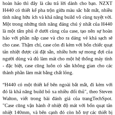
hoàn hảo thì đây là câu trả lời dành cho bạn. NZXT
H440 có thiết kế pha trộn giữa màu sắc bắt mắt, nhiều
tính năng hữu ích và khả năng build vô cùng tuyệt vời.
Một trong những tính năng đáng chú ý nhất của H440
là một tấm phủ ở dưới cùng của case, tạo nên sự hoàn
hảo với phần nắp case và cho ra dáng vẻ khá sạch sẽ
cho case. Thậm chí, case còn đi kèm với bốn chiếc quạt
tản nhiệt được cài đặt sẵn, nhiều hơn sự mong đợi của
người dùng và đủ làm mát cho một hệ thống máy tính
- đặc biệt, case cũng luôn có sẵn không gian cho các
thành phần làm mát bằng chất lỏng.
“H440 có một thiết kế bên ngoài bắt mắt, đi kèm với
đó là khả năng build bỏ xa nhiều đối thủ", theo Steven
Walton, viết trong bài đánh giá của trang
TechSpot.
"Case cũng vận hành ở nhiệt độ mát với bốn quạt tản
nhiệt 140mm, và bên cạnh đó còn hỗ trợ các thiết bị