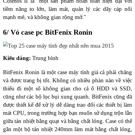
Cosmos II là "một sản phẩm hoàn toàn hiện đại với
tiềm năng to lớn, làm mát, quản lý các dây cáp nối
mạnh mẽ, và không gian rộng mở."
6/ Vỏ case pc BitFenix ​​Ronin
Kiểu dáng:
Trung bình
BitFenix ​​Ronin là một case máy tính giá cả phải chăng
và được trang bị tốt. Không có nhiều phàn nàn về việc
thiếu đi một số không gian cho cả ổ HDD và SSD,
cũng như các bộ lọc bụi xung quanh. BitFenix ​​cũng đã
được thiết kế để xử lý dễ dàng trao đổi các thiết bị làm
mát CPU, trong trường hợp bạn muốn sử dụng trộn lẫn
giữa tản nhiệt bằng quạt và bằng chất lỏng. Case có thể
gắn một bộ tản nhiệt 240mm làm mát bằng chất lỏng,