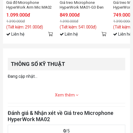
Giá đỡ Microphone
Giá treo Microphone
Giá treo M
HyperWork Arm Mic MA02
HyperWork MA01-G3 Đen
HyperWork 
HPW-MA02
1.099.000đ
849.000đ
749.000
1.390.000đ
1.390.000đ
1.390.000đ
(Tiết kiệm: 291.000đ)
(Tiết kiệm: 541.000đ)
(Tiết kiệm:
Liên hệ
Liên hệ
Liên hệ
THÔNG SỐ KỸ THUẬT
Đang cập nhật...
Xem thêm
Đánh giá & Nhận xét về Giá treo Microphone
HyperWork MA02
0
/5