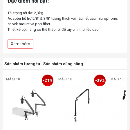
Đặc điểm nổi bật:
Tải trọng tối đa: 2,3kg
Adapter hỗ trợ 5/8" & 3/8" tương thích với hầu hết các microphone,
shock mount và pop filter
Thiết kế cột nâng có thể tháo rời để tùy chỉnh chiều cao
Khoang đi dây gọn gàng
Chất liệu hợp kim chịu lực cao cấp
Xem thêm
Sản phẩm tương tự
Sản phẩm cùng hãng
MÃ SP: 0
MÃ SP: 0
MÃ SP: 0
-21%
-39%