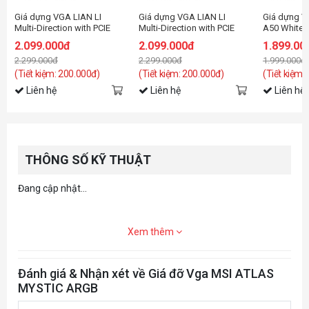
Giá dựng VGA LIAN LI
Giá dựng VGA LIAN LI
Giá dựng 
Multi-Direction with PCIE
Multi-Direction with PCIE
A50 White k
5.0 White - VG4-5-V3W
5.0 Black - VG4-5-V3X
5.0)
2.099.000đ
2.099.000đ
1.899.00
2.299.000đ
2.299.000đ
1.999.000đ
(Tiết kiệm: 200.000đ)
(Tiết kiệm: 200.000đ)
(Tiết kiệm:
Liên hệ
Liên hệ
Liên hệ
THÔNG SỐ KỸ THUẬT
Đang cập nhật...
Xem thêm
Đánh giá & Nhận xét về Giá đỡ Vga MSI ATLAS
MYSTIC ARGB