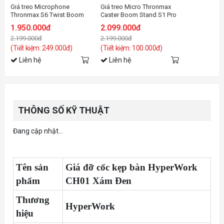
Giá treo Microphone
Giá treo Micro Thronmax
Thronmax S6 Twist Boom
Caster Boom Stand S1 Pro
Arm
1.950.000đ
2.099.000đ
2.199.000đ
2.199.000đ
(Tiết kiệm: 249.000đ)
(Tiết kiệm: 100.000đ)
Liên hệ
Liên hệ
THÔNG SỐ KỸ THUẬT
Đang cập nhật...
Tên sản
Giá đỡ cốc kẹp bàn HyperWork
phẩm
CH01 Xám Đen
Thương
HyperWork
hiệu