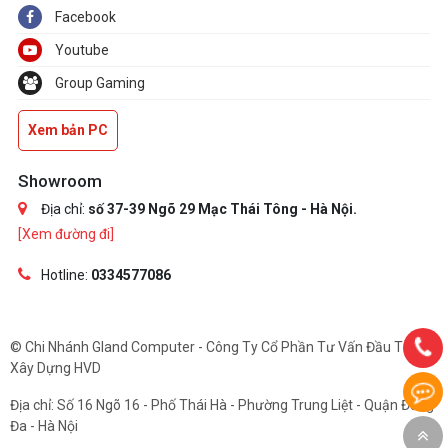
Facebook
Youtube
Group Gaming
Xem bản PC
Showroom
Địa chỉ:
số 37-39 Ngõ 29 Mạc Thái Tông - Hà Nội.
[Xem đường đi]
Hotline:
0334577086
© Chi Nhánh Gland Computer - Công Ty Cổ Phần Tư Vấn Đầu Tư Và
Xây Dựng HVD
Địa chỉ: Số 16 Ngõ 16 - Phố Thái Hà - Phường Trung Liệt - Quận Đống
Đa - Hà Nội