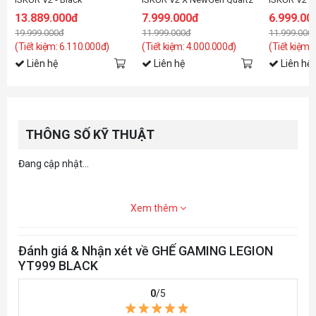
13.889.000đ
7.999.000đ
6.999.00
19.999.000đ
11.999.000đ
11.999.000
(Tiết kiệm: 6.110.000đ)
(Tiết kiệm: 4.000.000đ)
(Tiết kiệm:
Liên hệ
Liên hệ
Liên hệ
THÔNG SỐ KỸ THUẬT
Đang cập nhật...
Xem thêm
Đánh giá & Nhận xét về GHẾ GAMING LEGION
YT999 BLACK
0
/5