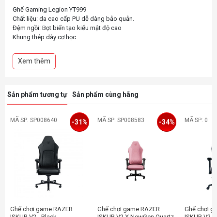
Ghế Gaming Legion YT999
Chất liệu: da cao cấp PU dễ dàng bảo quản.
Đệm ngồi: Bọt biển tạo kiểu mật độ cao
Khung thép dày cơ học
Góc đứng: 92° ± 2°
Góc nằm max: 180°
Xem thêm
Tay 4D có thể điều chỉnh
Trụ thuỷ lực class 3 thử nghiệm BIFMA châu Âu và châu Mỹ
Đường kính chân: 70cm
Trọng tải theo góc đứng: 150kg
Sản phẩm tương tự
Sản phẩm cùng hãng
Khung chân: Khung, chân thép, bánh xe PU chống trầy, chống ồn
MÃ SP: SP008640
MÃ SP: SP008583
MÃ SP: 0
-31%
-34%
Ghế chơi game RAZER
Ghế chơi game RAZER
Ghế chơi 
ISKUR V2 - Black
ISKUR V2 X NewGen Quartz
ISKUR V2 X 