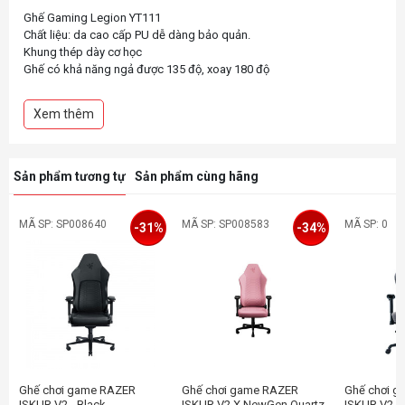
Ghế Gaming Legion YT111
Chất liệu: da cao cấp PU dễ dàng bảo quản.
Khung thép dày cơ học
Ghế có khả năng ngả được 135 độ, xoay 180 độ
Đệm mông ghế được làm bằng khuôn sốp lạnh (cold molded foam)
Tay 3D có thể điều chỉnh
Xem thêm
Trụ thuỷ lực Class 3 thử nghiệm BIFMA châu Âu và châu Mỹ
Trọng tải theo góc đứng: 150kg
Sản phẩm tương tự
Sản phẩm cùng hãng
MÃ SP: SP008640
MÃ SP: SP008583
MÃ SP: 0
-31%
-34%
Ghế chơi game RAZER
Ghế chơi game RAZER
Ghế chơi 
ISKUR V2 - Black
ISKUR V2 X NewGen Quartz
ISKUR V2 X 