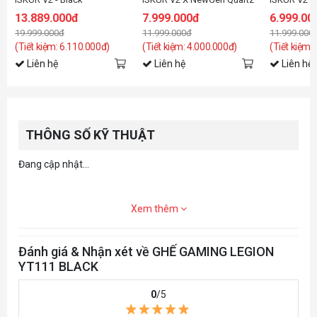
13.889.000đ
7.999.000đ
6.999.00
19.999.000đ
11.999.000đ
11.999.000
(Tiết kiệm: 6.110.000đ)
(Tiết kiệm: 4.000.000đ)
(Tiết kiệm:
Liên hệ
Liên hệ
Liên hệ
THÔNG SỐ KỸ THUẬT
Đang cập nhật...
Xem thêm
Đánh giá & Nhận xét về GHẾ GAMING LEGION
YT111 BLACK
0
/5