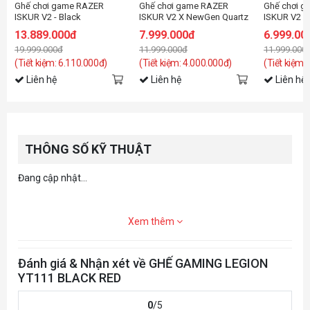
Ghế chơi game RAZER
Ghế chơi game RAZER
Ghế chơi 
ISKUR V2 - Black
ISKUR V2 X NewGen Quartz
ISKUR V2 X 
13.889.000đ
7.999.000đ
6.999.00
19.999.000đ
11.999.000đ
11.999.000
(Tiết kiệm: 6.110.000đ)
(Tiết kiệm: 4.000.000đ)
(Tiết kiệm:
Liên hệ
Liên hệ
Liên hệ
THÔNG SỐ KỸ THUẬT
Đang cập nhật...
Xem thêm
Đánh giá & Nhận xét về GHẾ GAMING LEGION
YT111 BLACK RED
0
/5