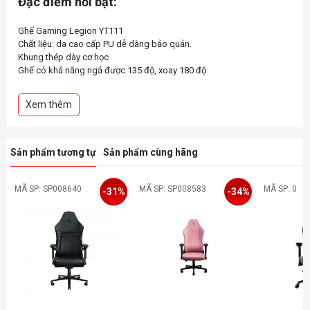
Đặc điểm nổi bật:
Ghế Gaming Legion YT111
Chất liệu: da cao cấp PU dễ dàng bảo quản.
Khung thép dày cơ học
Ghế có khả năng ngả được 135 độ, xoay 180 độ
Đệm mông ghế được làm bằng khuôn sốp lạnh (cold molded foam)
Tay 3D có thể điều chỉnh
Xem thêm
Trụ thuỷ lực Class 3 thử nghiệm BIFMA châu Âu và châu Mỹ
Trọng tải theo góc đứng: 150kg
Sản phẩm tương tự
Sản phẩm cùng hãng
MÃ SP: SP008640
MÃ SP: SP008583
MÃ SP: 0
-31%
-34%