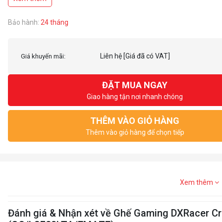
Ngả lưng 90 – 135 độ
Chân nhôm to bản rất chắc chắn, chịu tải trọng tốt
Gối cổ tích hợp sẵn theo ghế, có thể tùy chỉnh lên xuống phù hợp với từng 
Bảo hành:
24 tháng
*Lưu ý: Đệm ngồi và tựa lưng có thể tháo rời được. Phụ kiện module đi kè
Liên hệ
[Giá đã có VAT]
Giá khuyến mãi:
ĐẶT MUA NGAY
Giao hàng tận nơi nhanh chóng
THÊM VÀO GIỎ HÀNG
Thêm vào giỏ hàng để chọn tiếp
Xem thêm
Đánh giá & Nhận xét về Ghế Gaming DXRacer Cra