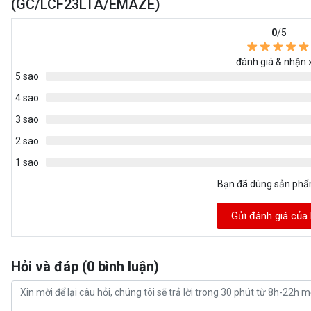
(GC/LCF23LTA/EMAZE)
0
/5
đánh giá & nhận 
5 sao
4 sao
3 sao
2 sao
1 sao
Bạn đã dùng sản ph
Gửi đánh giá của
Hỏi và đáp (0 bình luận)