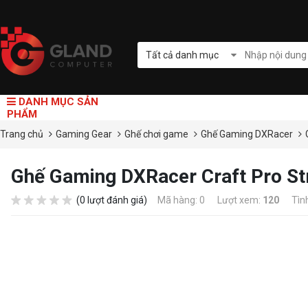
Tất cả danh mục
DANH MỤC SẢN
PHẨM
Trang chủ
Gaming Gear
Ghế chơi game
Ghế Gaming DXRacer
Ghế Gaming DXRacer Craft Pro S
(0 lượt đánh giá)
Mã hàng: 0
Lượt xem:
120
Tìn