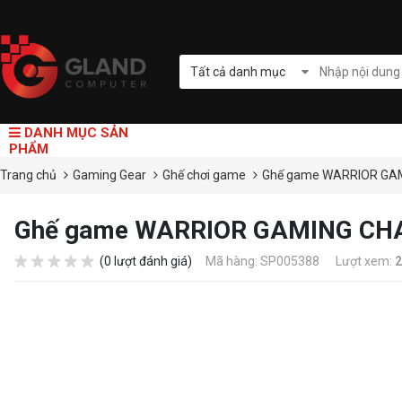
Tất cả danh mục
DANH MỤC SẢN
PHẨM
Trang chủ
Gaming Gear
Ghế chơi game
Ghế game WARRIOR GAMIN
Ghế game WARRIOR GAMING CHAIR
(0 lượt đánh giá)
Mã hàng: SP005388
Lượt xem:
2