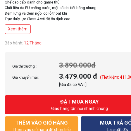
Ghế cao cấp dành cho game thủ
Chất liệu da PU chống xước, một số chi tiết bằng nhung
Đệm lưng và đệm ngồi có lỗ thoát khí
Trục thủy lực Class 4 với độ ổn định cao
Bệ đỡ: Kiểu cánh bướm
Xem thêm
Đệm mông ghế được làm bằng khuôn sốp lạnh (cold molded foam)
Lưng ghế được làm bằng đệm nguyên chất (original foam)
Ghế có khả năng ngả được 160 độ, xoay 180 độ
Bảo hành:
12 Tháng
Tay ghế 3D
3.890.000đ
Giá thị trường :
3.479.000 đ
(Tiết kiệm: 411.0
Giá khuyến mãi:
[Giá đã có VAT]
ĐẶT MUA NGAY
Giao hàng tận nơi nhanh chóng
THÊM VÀO GIỎ HÀNG
MUA TRẢ G
Thêm vào giỏ hàng để chọn tiếp
Lãi suất 0%