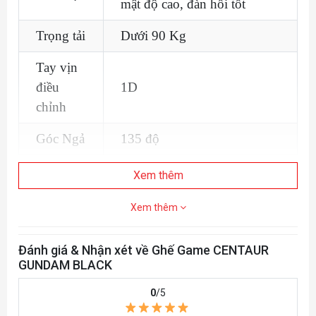
mật độ cao, đàn hồi tốt
Trọng tải
Dưới 90 Kg
Tay vịn
điều
1D
chỉnh
Góc Ngả
135 độ
Xem thêm
Xem thêm
Đánh giá & Nhận xét về Ghế Game CENTAUR
GUNDAM BLACK
0
/5