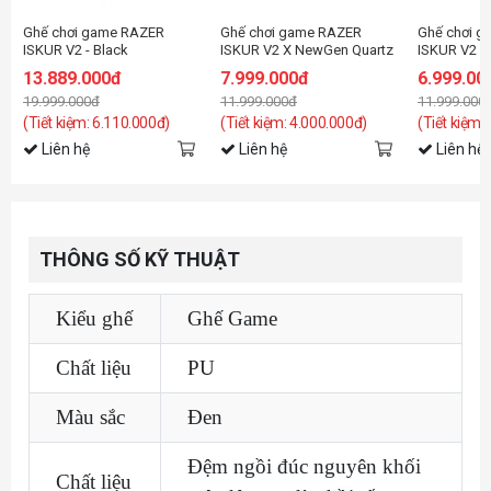
Ghế chơi game RAZER
Ghế chơi game RAZER
Ghế chơi 
ISKUR V2 - Black
ISKUR V2 X NewGen Quartz
ISKUR V2 X 
13.889.000đ
7.999.000đ
6.999.00
19.999.000đ
11.999.000đ
11.999.000
(Tiết kiệm: 6.110.000đ)
(Tiết kiệm: 4.000.000đ)
(Tiết kiệm:
Liên hệ
Liên hệ
Liên hệ
THÔNG SỐ KỸ THUẬT
Kiểu ghế
Ghế Game
Chất liệu
PU
Màu sắc
Đen
Đệm ngồi đúc nguyên khối
Chất liệu