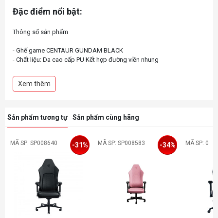
Đặc điểm nổi bật:
Thông số sản phẩm
- Ghế game CENTAUR GUNDAM BLACK
- Chất liệu: Da cao cấp PU Kết hợp đường viền nhung
- Chất liệu khung: Kim loại
- Đệm ngồi đúc nguyên khối mật độ cao, đàn hồi tốt
Xem thêm
- Độ ngả lưng tối đa: 135 độ
- Kê tay 1D
- Bệ đỡ con cóc
Sản phẩm tương tự
Sản phẩm cùng hãng
MÃ SP: SP008640
MÃ SP: SP008583
MÃ SP: 0
-31%
-34%