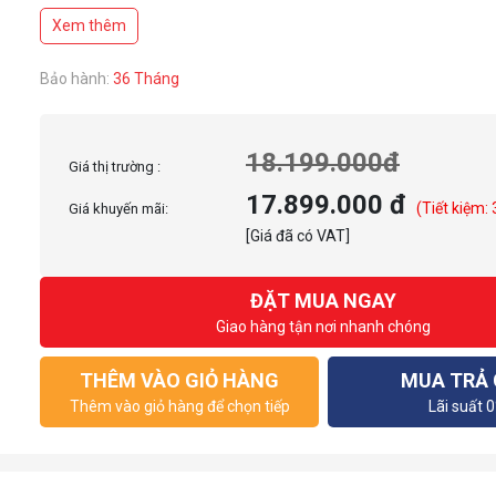
Đệm xốp mật độ cao, mang lại cảm giác thoải mái khi ngồi lâu
Xem thêm
Kê tay 4D
Đệm đầu Memory Foam êm ái
Trụ thủy lực Class 4
Bảo hành:
36 Tháng
Bệ đỡ con cóc
Độ ngả ghế lên đến 152 độ
Chân ghế kim loại
18.199.000đ
Giá thị trường :
17.899.000 đ
(Tiết kiệm:
Giá khuyến mãi:
[Giá đã có VAT]
ĐẶT MUA NGAY
Giao hàng tận nơi nhanh chóng
THÊM VÀO GIỎ HÀNG
MUA TRẢ
Thêm vào giỏ hàng để chọn tiếp
Lãi suất 