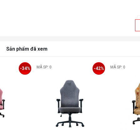
C
Đ
Sản phẩm đã xem
đ
MÃ SP: 0
MÃ SP: 0
-34%
-42%
L
N
B
G
t
Đ