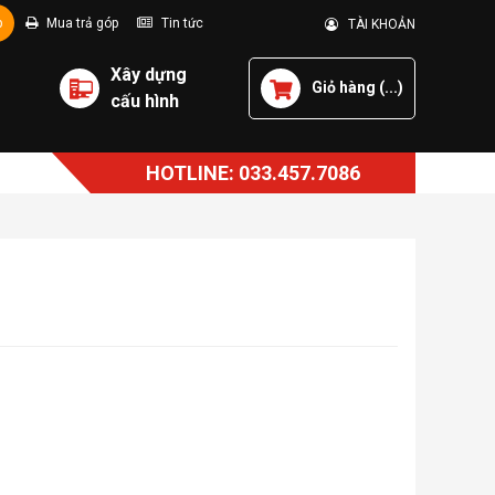
p
Mua trả góp
Tin tức
TÀI KHOẢN
Xây dựng
Giỏ hàng (
...
)
cấu hình
HOTLINE: 033.457.7086