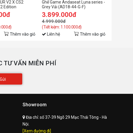
UR V2 X CS2
Ghế Game Andaseat Luna series -
Ghế Game A
2 Edition
Grey Vải (AD18-44-G-F)
Black red 
oại chân
5 cánh hình sao
00đ
3.899.000đ
3.999.
ánh xe
5 bánh nhựa
4.999.000đ
4.999.00
0.000đ)
(Tiết kiệm: 1.100.000đ)
(Tiết kiệm: 
ải trọng (kg)
136
Thêm vào giỏ
Liên hệ
Thêm vào giỏ
Liên hệ
rọng lượng (kg)
ích thước (mm)
660x605x1435mm
 TƯ VẤN MIỄN PHÍ
PHỤ KIỆN
Gửi
ối cổ
Không
ệm lưng
Có
Showroom
ê chân
Không
Địa chỉ:
số 37-39 Ngõ 29 Mạc Thái Tông - Hà
Nội.
hác
Tool tháo lắp / Sách HDSD
[Xem đường đi]