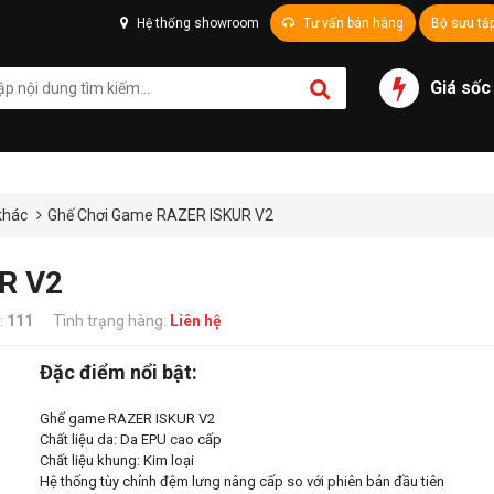
Hệ thống showroom
Tư vấn bán hàng
Bộ sưu tậ
Giá sốc
khác
Ghế Chơi Game RAZER ISKUR V2
R V2
:
111
Tình trạng hàng:
Liên hệ
Đặc điểm nổi bật:
Ghế game RAZER ISKUR V2
Chất liệu da: Da EPU cao cấp
Chất liệu khung: Kim loại
Hệ thống tùy chỉnh đệm lưng nâng cấp so với phiên bản đầu tiên