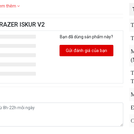
em thêm
 RAZER ISKUR V2
T
Bạn đã dùng sản phẩm này?
T
Gửi đánh giá của bạn
M
(
T
M
Đ
C