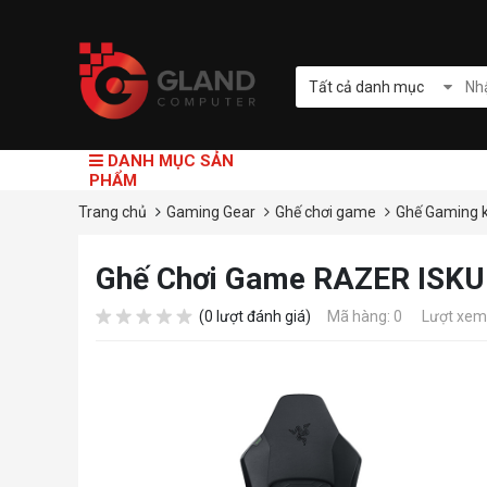
Tất cả danh mục
DANH MỤC SẢN
PHẨM
Trang chủ
Gaming Gear
Ghế chơi game
Ghế Gaming 
Ghế Chơi Game RAZER ISKU
(0 lượt đánh giá)
Mã hàng: 0
Lượt xem