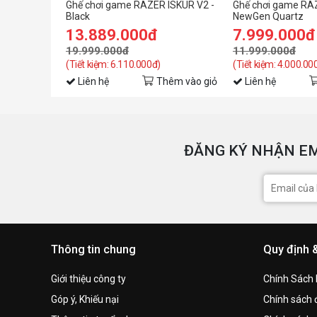
Ghế chơi game RAZER ISKUR V2 -
Ghế chơi game RA
Black
NewGen Quartz
13.889.000đ
7.999.000đ
19.999.000đ
11.999.000đ
(Tiết kiệm: 6.110.000đ)
(Tiết kiệm: 4.000.00
Liên hệ
Thêm vào giỏ
Liên hệ
ĐĂNG KÝ NHẬN EM
Thông tin chung
Quy định 
Giới thiệu công ty
Chính Sách
Góp ý, Khiếu nại
Chính sách đ