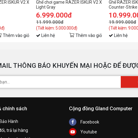
ZER ISKUR V2 X
Ghế chơi game RAZER ISKUR V2 X
Ghế RAZER ISK
Light Gray
Counter-Strike 
L
6.999.000đ
10.999.0
B
11.999.000đ
19.999.000đ
0đ)
(Tiết kiệm: 5.000.000đ)
(Tiết kiệm: 9.00
T
Thêm vào giỏ
Liên hệ
Thêm vào giỏ
Liên hệ
T
K
AIL THÔNG BÁO KHUYẾN MẠI HOẶC ĐỂ ĐƯỢC
G
Đ
& chính sách
Cộng đồng Gland Computer
K
 Bảo Hành
Facebook
K
ổi, trả lại hàng
Youtube