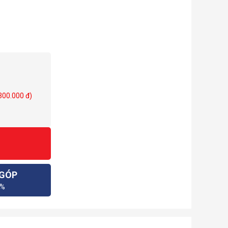
 300.000 đ)
 GÓP
0%