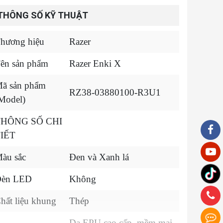
THÔNG SỐ KỸ THUẬT
hương hiệu
Razer
ên sản phẩm
Razer Enki X
ã sản phẩm
RZ38-03880100-R3U1
Model)
THÔNG SỐ CHI
IẾT
àu sắc
Đen và Xanh lá
èn LED
Không
hất liệu khung
Thép
Da EPU cao cấp, mềm mại