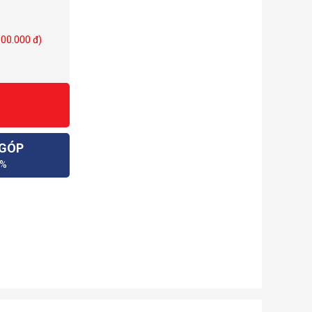
000.000 đ)
 GÓP
0%