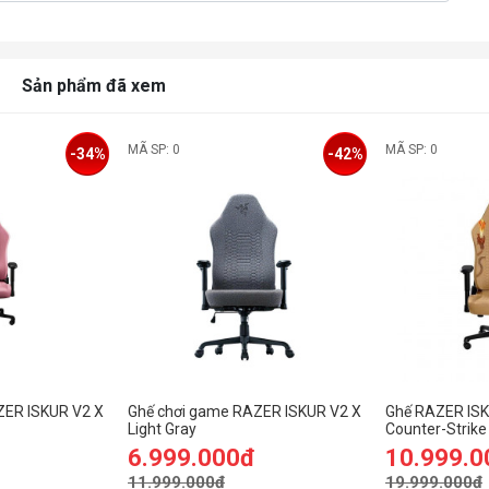
Sản phẩm đã xem
MÃ SP: 0
MÃ SP: 0
-34%
-42%
ZER ISKUR V2 X
Ghế chơi game RAZER ISKUR V2 X
Ghế RAZER ISK
Light Gray
Counter-Strike 
6.999.000đ
10.999.0
11.999.000đ
19.999.000đ