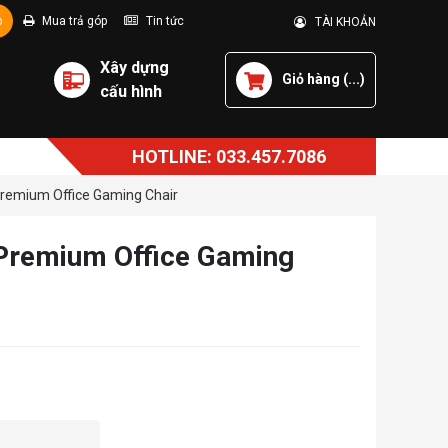
p
Mua trả góp
Tin tức
TÀI KHOẢN
Xây dựng
Giỏ hàng (
...
)
cấu hình
HOTLINE: 033.457.7086
Premium Office Gaming Chair
 Premium Office Gaming