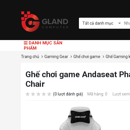
Tất cả danh mục
DANH MỤC SẢN
PHẨM
Trang chủ
Gaming Gear
Ghế chơi game
Ghế Gaming 
Ghế chơi game Andaseat Pha
Chair
(0 lượt đánh giá)
Mã hàng: 0
Lượt xem