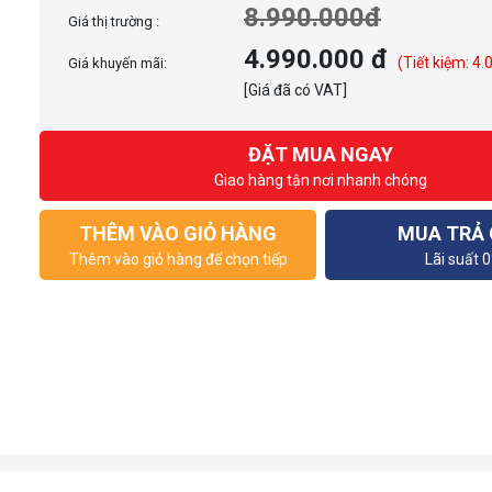
8.990.000đ
Giá thị trường :
4.990.000 đ
(Tiết kiệm: 4.
Giá khuyến mãi:
[Giá đã có VAT]
ĐẶT MUA NGAY
Giao hàng tận nơi nhanh chóng
THÊM VÀO GIỎ HÀNG
MUA TRẢ
Thêm vào giỏ hàng để chọn tiếp
Lãi suất 