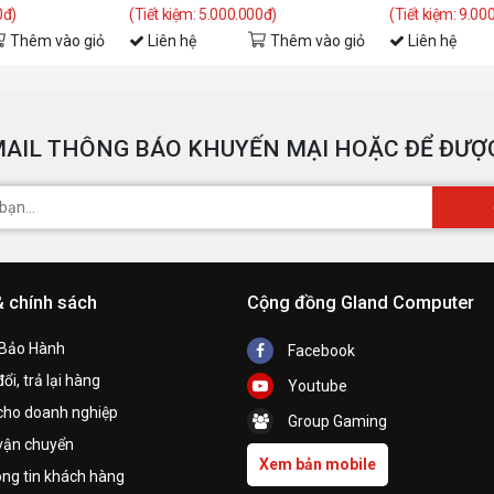
0đ)
(Tiết kiệm: 5.000.000đ)
(Tiết kiệm: 9.00
Thêm vào giỏ
Liên hệ
Thêm vào giỏ
Liên hệ
AIL THÔNG BÁO KHUYẾN MẠI HOẶC ĐỂ ĐƯỢC
& chính sách
Cộng đồng Gland Computer
 Bảo Hành
Facebook
ổi, trả lại hàng
Youtube
cho doanh nghiệp
Group Gaming
vận chuyển
Xem bản mobile
ng tin khách hàng