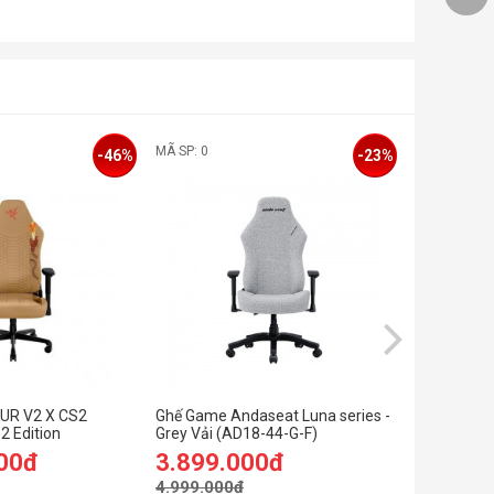
MÃ SP: 0
MÃ SP: 0
-46%
-23%
UR V2 X CS2
Ghế Game Andaseat Luna series -
Ghế Game A
2 Edition
Grey Vải (AD18-44-G-F)
Black red 
00đ
3.899.000đ
3.999.
4.999.000đ
4.999.00