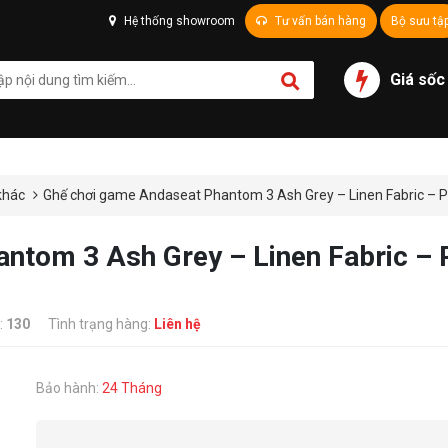
Hệ thống showroom
Tư vấn bán hàng
Bộ sưu tậ
Giá sốc
khác
Ghế chơi game Andaseat Phantom 3 Ash Grey – Linen Fabric – 
ntom 3 Ash Grey – Linen Fabric –
:
130
Tình trạng hàng:
Liên hệ
Bảo hành:
24 Tháng