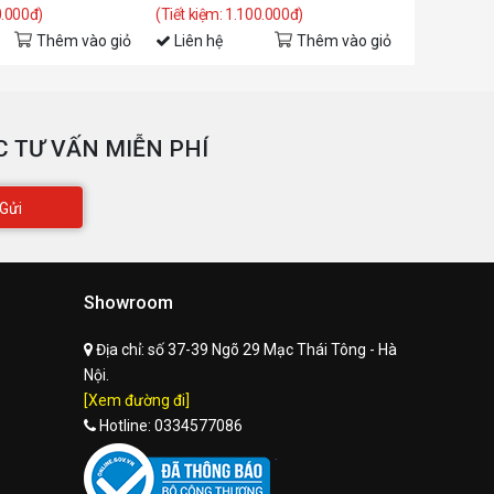
0.000đ)
(Tiết kiệm: 1.100.000đ)
(Tiết kiệm: 
Thêm vào giỏ
Liên hệ
Thêm vào giỏ
Liên hệ
 TƯ VẤN MIỄN PHÍ
Gửi
Showroom
Địa chỉ:
số 37-39 Ngõ 29 Mạc Thái Tông - Hà
Nội.
[Xem đường đi]
Hotline:
0334577086