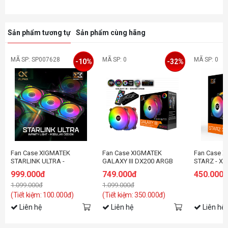
Sản phẩm tương tự
Sản phẩm cùng hãng
MÃ SP: SP007628
MÃ SP: 0
MÃ SP: 0
-10%
-32%
Fan Case XIGMATEK
Fan Case XIGMATEK
Fan Case 
STARLINK ULTRA -
GALAXY III DX200 ARGB
STARZ - X
EN40412 - ARGB
(EN46089): HUB FAN (PACK
(EN48458) -
999.000đ
749.000đ
450.000
x2, CONTROLLER, POWER
CONTROLL
1.099.000đ
1.099.000đ
HUB)
(Tiết kiệm: 100.000đ)
(Tiết kiệm: 350.000đ)
Liên hệ
Liên hệ
Liên hệ