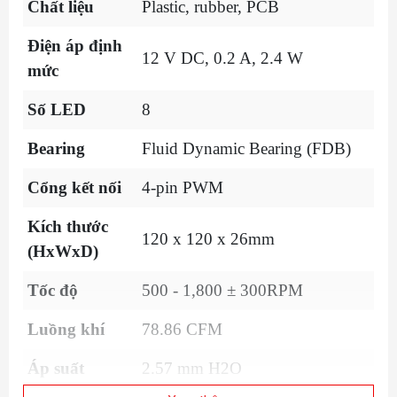
Chất liệu
Plastic, rubber, PCB
Điện áp định
12 V DC, 0.2 A, 2.4 W
mức
Số LED
8
Bearing
Fluid Dynamic Bearing (FDB)
Cổng kết nối
4-pin PWM
Kích thước
120 x 120 x 26mm
(HxWxD)
Tốc độ
500 - 1,800 ± 300RPM
Luồng khí
78.86 CFM
Áp suất
2.57 mm H2O