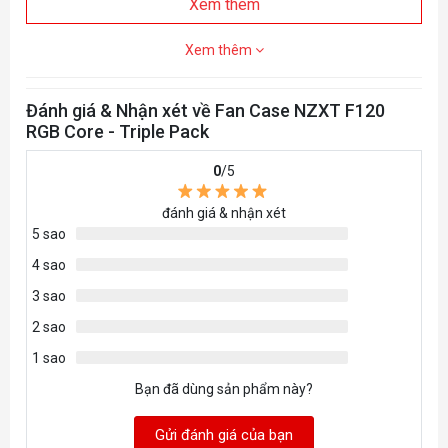
Xem thêm
Độ ồn
33.88 dBA
Xem thêm
Chiều dài dây
600mm x1
cáp
Đánh giá & Nhận xét về Fan Case NZXT F120
Tuổi thọ
60,000 giờ
RGB Core - Triple Pack
Bảo hành
2 năm
0
/5
RF-C12TF-W1 (White) / RF-
đánh giá & nhận xét
Mã sản phẩm
5 sao
C12TF-B1 (Black)
4 sao
3 sao
2 sao
1 sao
Bạn đã dùng sản phẩm này?
Gửi đánh giá của bạn