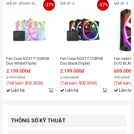
MÃ SP: SP008136
MÃ SP: 0
MÃ SP: 0
-27%
-27%
Fan Case NZXT F120RGB
Fan Case NZXT F120RGB
Fan case N
Duo White(Triple)
Duo Black(Triple)
DUO BLACK 
120mm
2.199.000đ
2.199.000đ
609.000
2.999.000đ
2.999.000đ
799.000đ
(Tiết kiệm: 800.000đ)
(Tiết kiệm: 800.000đ)
(Tiết kiệm:
Liên hệ
Liên hệ
Liên hệ
THÔNG SỐ KỸ THUẬT