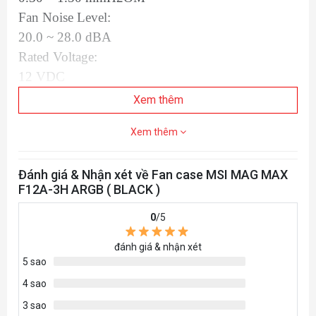
Fan Noise Level:
20.0 ~ 28.0 dBA
Rated Voltage:
12 VDC
Rated Current:
Xem thêm
0.15A ± 20%
Xem thêm
Bearing Type:
Hydro Bearing
Đánh giá & Nhận xét về Fan case MSI MAG MAX
Fan Connector:
F12A-3H ARGB ( BLACK )
3-Pin (Addressable RGB) / 4-Pin (PWM)
Fan Weight:
0
/5
161 g x 3
đánh giá & nhận xét
5 sao
4 sao
3 sao