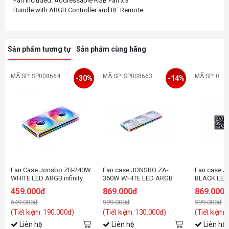
Fan Included: Addressable RGB Fan x 3
Sản phẩm tương tự
Sản phẩm cùng hãng
MÃ SP: SP008664
MÃ SP: SP008663
MÃ SP: 0
-30%
-14%
Fan Case Jonsbo ZB-240W
Fan case JONSBO ZA-
Fan case 
WHITE LED ARGB infinity
360W WHITE LED ARGB
BLACK LED
459.000đ
869.000đ
869.000
649.000đ
999.000đ
999.000đ
(Tiết kiệm: 190.000đ)
(Tiết kiệm: 130.000đ)
(Tiết kiệm:
Liên hệ
Liên hệ
Liên hệ