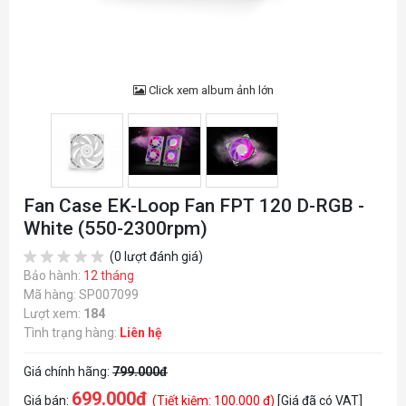
Click xem album ảnh lớn
Fan Case EK-Loop Fan FPT 120 D-RGB -
White (550-2300rpm)
(0 lượt đánh giá)
Bảo hành:
12 tháng
Mã hàng: SP007099
Lượt xem:
184
Tình trạng hàng:
Liên hệ
Giá chính hãng:
799.000đ
699.000đ
Giá bán:
(Tiết kiệm: 100.000 đ)
[Giá đã có VAT]