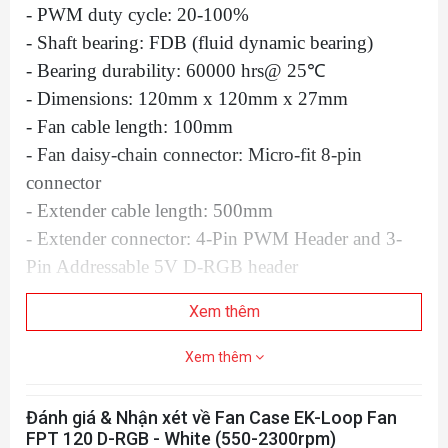
- PWM duty cycle: 20-100%
- Shaft bearing: FDB (fluid dynamic bearing)
- Bearing durability: 60000 hrs@ 25℃
- Dimensions: 120mm x 120mm x 27mm
- Fan cable length: 100mm
- Fan daisy-chain connector: Micro-fit 8-pin
connector
- Extender cable length: 500mm
- Extender connector: 4-Pin PWM Header and 3-
Pin Addressable 5V D-RGB header
Performance characteristics:
Xem thêm
- Max Air Flow: 77,00 CFM = 130,82 m³/h
Xem thêm
- Static Pressure: 2,7 mm H20 = 26,81 Pa
- Noise Level: 36,00 dBA (max. RPM)
Đánh giá & Nhận xét về Fan Case EK-Loop Fan
FPT 120 D-RGB - White (550-2300rpm)