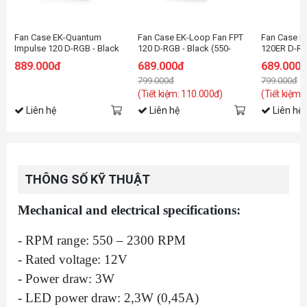
Fan Case EK-Quantum
Fan Case EK-Loop Fan FPT
Fan Case E
Impulse 120 D-RGB - Black
120 D-RGB - Black (550-
120ER D-RG
(400-1800 rpm)
2300rpm)
rpm) White
889.000đ
689.000đ
689.000
799.000đ
799.000đ
(Tiết kiệm: 110.000đ)
(Tiết kiệm:
Liên hệ
Liên hệ
Liên hệ
THÔNG SỐ KỸ THUẬT
Mechanical and electrical specifications:
- RPM range: 550 – 2300 RPM
- Rated voltage: 12V
- Power draw: 3W
- LED power draw: 2,3W (0,45A)