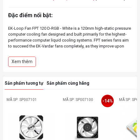
Đặc điểm nổi bật:
EK-Loop Fan FPT 120 D-RGB - White is a 120mm high-static pressure
computer cooling fan designed and built primarily for the highest-
performance computer liquid cooling systems. FPT series fans aim
to succeed the EK-Vardar fans completely, as they improve upon
many aspects while maintaining focus on excellent radiator
performance. These fans feature an optimized and balanced
Xem thêm
Sản phẩm tương tự
Sản phẩm cùng hãng
MÃ SP: SP007101
MÃ SP: SP007100
MÃ SP: SP0
-14%