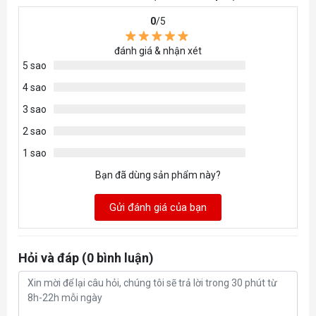
Enclosed:
0
/5
- 1x EK-Loop Fan FPT 120
- 1x Cable extender (PWM+RGB)
đánh giá & nhận xét
- 4x Self-tapping case screws
5 sao
4 sao
Designed and engineered by EK Water Blocks
3 sao
in Slovenia - Europe
2 sao
Made in China
1 sao
Bạn đã dùng sản phẩm này?
Gửi đánh giá của bạn
Hỏi và đáp (0 bình luận)