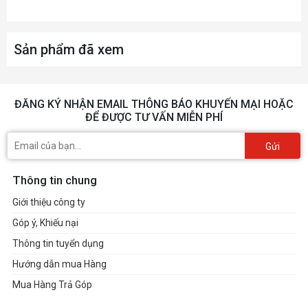
Fan Weight
Sản phẩm đã xem
Warranty
ĐĂNG KÝ NHẬN EMAIL THÔNG BÁO KHUYẾN MẠI HOẶC
ĐỂ ĐƯỢC TƯ VẤN MIỄN PHÍ
Series
Gửi
Cooler Type
Thông tin chung
Giới thiệu công ty
Fan - LED Lighting
Góp ý, Khiếu nại
Thông tin tuyển dụng
Hướng dẫn mua Hàng
Mua Hàng Trả Góp