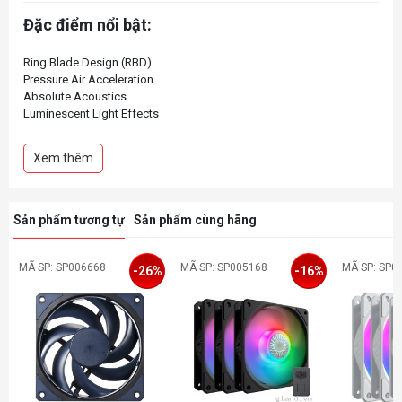
Đặc điểm nổi bật:
Ring Blade Design (RBD)
Pressure Air Acceleration
Absolute Acoustics
Luminescent Light Effects
Xem thêm
Sản phẩm tương tự
Sản phẩm cùng hãng
MÃ SP: SP006668
MÃ SP: SP005168
MÃ SP: SP0
-26%
-16%