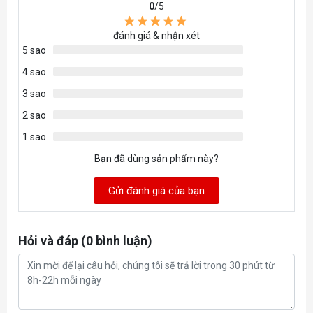
0
/5
Fan Power Connector
đánh giá & nhận xét
5 sao
Fan Rated Voltage
4 sao
3 sao
Fan Rated Current
2 sao
1 sao
Fan Safety Current
Bạn đã dùng sản phẩm này?
Fan Power Consumption
Gửi đánh giá của bạn
RGB Connector
Hỏi và đáp (0 bình luận)
RGB Rated Voltage
RGB Rated Current