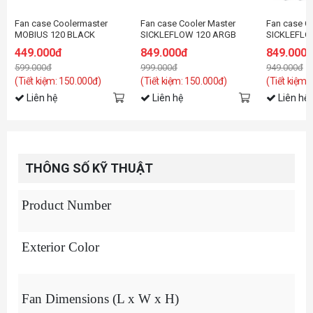
Fan case Coolermaster
Fan case Cooler Master
Fan case C
MOBIUS 120 BLACK
SICKLEFLOW 120 ARGB
SICKLEFLO
3IN1 (pack3)
WHITE 3IN1
449.000đ
849.000đ
849.000
599.000đ
999.000đ
949.000đ
(Tiết kiệm: 150.000đ)
(Tiết kiệm: 150.000đ)
(Tiết kiệm:
Liên hệ
Liên hệ
Liên hệ
THÔNG SỐ KỸ THUẬT
Product Number
Exterior Color
Fan Dimensions (L x W x H)