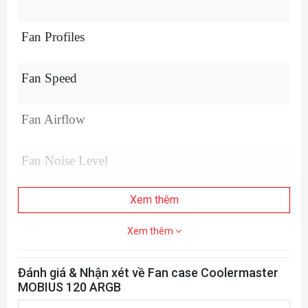
Fan Profiles
Fan Speed
Fan Airflow
Fan Noise Level
Xem thêm
Fan Bearing Type
Xem thêm
Fan Air Pressure
Đánh giá & Nhận xét về Fan case Coolermaster
Fan MTTF
MOBIUS 120 ARGB