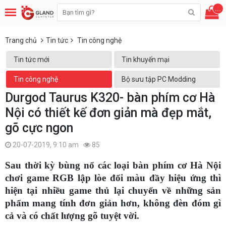
...
Trang chủ
Tin tức
Tin công nghệ
Tin tức mới
Tin khuyến mại
Tin công nghệ
Bộ sưu tập PC Modding
Durgod Taurus K320- bàn phím cơ Hà
Nội có thiết kế đơn giản mà đẹp mắt,
gõ cực ngon
20-07-2019, 9:10 am
85
Sau thời kỳ bùng nổ các loại bàn phím cơ Hà Nội
chơi game RGB lập lòe đổi màu đầy hiệu ứng thì
hiện tại nhiều game thủ lại chuyển về những sản
phẩm mang tính đơn giản hơn, không đèn đóm gì
cả và có chất lượng gõ tuyệt vời.