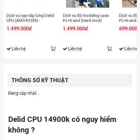
Dịch vụ nạy nắp lưng Delid
Dịch vụ độ modding case
Dịch vụ độ
CPU (AM5 RYZEN -
Pc Hi-end (Hard mod)
Pc Hi-end 
9950x3D,9800X3D)
1.499.000đ
1.499.000đ
699.000
Liên hệ
Liên hệ
Liên hệ
THÔNG SỐ KỸ THUẬT
Đang cập nhật...
Delid CPU 14900k có nguy hiểm
không ?