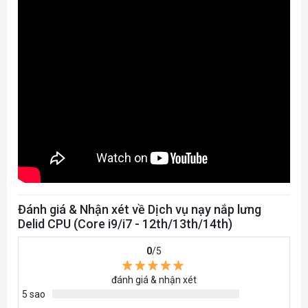
EKWB
+ Chất lượng sản phẩm cao cấp tiêu chuẩn
của Slovenia
Đánh giá & Nhận xét về Dịch vụ nạy nắp lưng
Delid CPU (Core i9/i7 - 12th/13th/14th)
0
/5
+ Độ chính xác gần như tuyệt đối ( được đo đạc
đánh giá & nhận xét
tính toán tỉ mỉ bởi các kỹ sư chuyên ngành )
5 sao