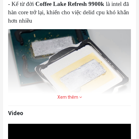
- Kể từ đời
Coffee Lake Refresh 9900k
là intel đã
hàn core trở lại, khiến cho việc delid cpu khó khắn
hơn nhiều
Xem thêm
Video
- Nhưng các bạn đừng lo đã có tool delid chuyên
dụng tới từ hãng modding case nổi tiếng tới từ