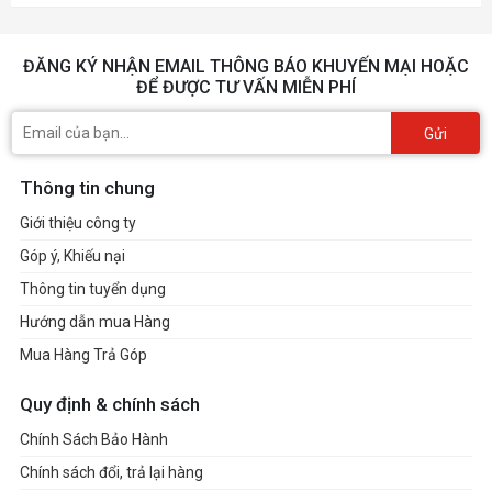
- Nhiệt độ có giảm nhiều hay không còn phụ thuộc
vào những yếu tố sau đây: Bộ
, nhiệt
tản nhiệt nước
ĐĂNG KÝ NHẬN EMAIL THÔNG BÁO KHUYẾN MẠI HOẶC
độ môi trường và
thông gió tốt.
vỏ case
ĐỂ ĐƯỢC TƯ VẤN MIỄN PHÍ
- Tin tôi đi! Các bạn sẽ thật bất ngờ với nhiệt độ
Gửi
của 14900k sau khi
delid cpu
đó
Thông tin chung
Giới thiệu công ty
Vậy cuối cùng là có
Góp ý, Khiếu nại
nên Delid Cpu 14900k!
Thông tin tuyển dụng
Hướng dẫn mua Hàng
- Bạn có đam mê cực lớn về công nghệ và khoa học.
Mua Hàng Trả Góp
- Muốn thử thách giới hạn của chiếc CPU mình đang có thì hãy
tới Gland Computer để
delid cpu
ngay.
Quy định & chính sách
Chính Sách Bảo Hành
Chính sách đổi, trả lại hàng