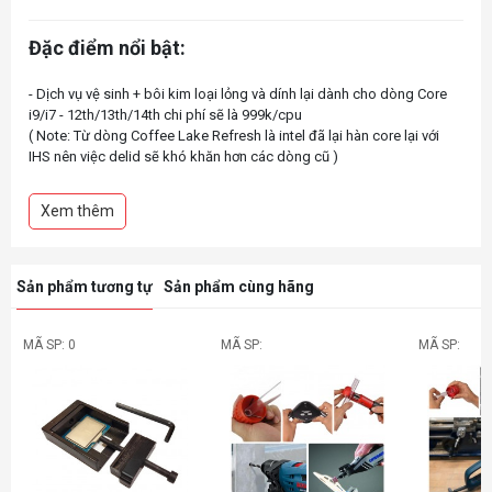
Đặc điểm nổi bật:
- Dịch vụ vệ sinh + bôi kim loại lỏng và dính lại dành cho dòng Core
i9/i7 - 12th/13th/14th chi phí sẽ là 999k/cpu
( Note: Từ dòng Coffee Lake Refresh là intel đã lại hàn core lại với
IHS nên việc delid sẽ khó khăn hơn các dòng cũ )
- Gland delid cpu miễn phí trọn đời. khách hàng có thể mang về tự vệ
Xem thêm
sinh + dính lại và không phải trả bất kỳ chi phí nào (Hãy xem clip
Sản phẩm tương tự
Sản phẩm cùng hãng
MÃ SP: 0
MÃ SP:
MÃ SP: