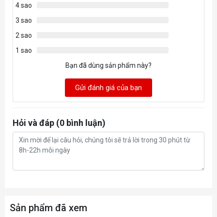
4 sao
3 sao
2 sao
1 sao
Bạn đã dùng sản phẩm này?
Gửi đánh giá của bạn
Hỏi và đáp (0 bình luận)
+ Tỷ lệ
delid cpu 14900k
thành công lên tới
~100%
Nhiệt độ sau khi Delid CPU 14900k
có giảm đáng kể ?
Sản phẩm đã xem