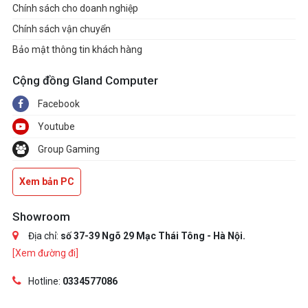
Chính sách cho doanh nghiệp
Chính sách vận chuyển
Bảo mật thông tin khách hàng
Cộng đồng Gland Computer
Facebook
Youtube
Group Gaming
Clip Livetream
Hãy cùng xem
delid cpu
của một modder lành
cộng đồng Watercooling
nghề trong
lớn nhất Việt Nam.
Xem bản PC
Showroom
Địa chỉ:
số 37-39 Ngõ 29 Mạc Thái Tông - Hà Nội.
[Xem đường đi]
Hotline:
0334577086