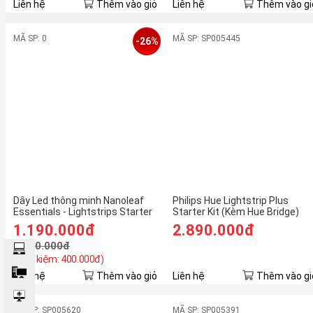
Liên hệ
Thêm vào giỏ
Liên hệ
Thêm vào gi
MÃ SP: 0
MÃ SP: SP005445
-26%
Dây Led thông minh Nanoleaf
Philips Hue Lightstrip Plus
Essentials - Lightstrips Starter
Starter Kit (Kèm Hue Bridge)
Kit
1.190.000đ
2.890.000đ
1.590.000đ
(Tiết kiệm: 400.000đ)
Liên hệ
Thêm vào giỏ
Liên hệ
Thêm vào gi
MÃ SP: SP005620
MÃ SP: SP005391