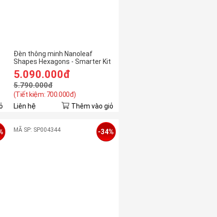
Đèn thông minh Nanoleaf
Shapes Hexagons - Smarter Kit
(9 pieces)
5.090.000đ
5.790.000đ
(Tiết kiệm: 700.000đ)
ỏ
Liên hệ
Thêm vào giỏ
MÃ SP: SP004344
%
-34%