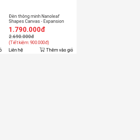
Đèn thông minh Nanoleaf
9
Shapes Canvas - Expansion
Pack (4 pieces)
1.790.000đ
2.690.000đ
(Tiết kiệm: 900.000đ)
ỏ
Liên hệ
Thêm vào giỏ