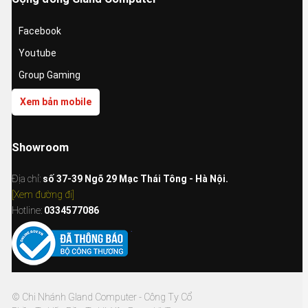
Facebook
Youtube
Group Gaming
Xem bản mobile
Showroom
Địa chỉ:
số 37-39 Ngõ 29 Mạc Thái Tông - Hà Nội.
[Xem đường đi]
Hotline:
0334577086
© Chi Nhánh Gland Computer - Công Ty Cổ