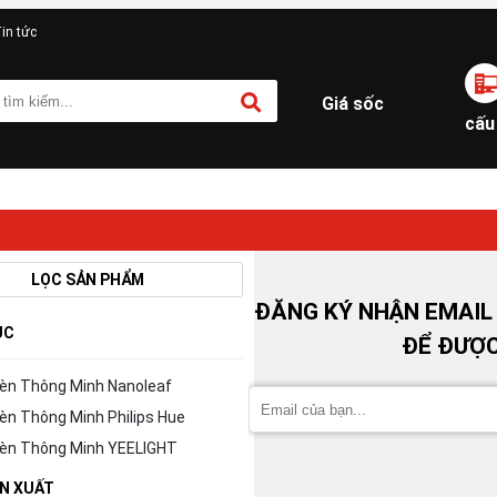
in tức
Giá sốc
cấu
LỌC SẢN PHẨM
ĐĂNG KÝ NHẬN EMAIL
ỤC
ĐỂ ĐƯỢC
èn Thông Minh Nanoleaf
èn Thông Minh Philips Hue
èn Thông Minh YEELIGHT
N XUẤT