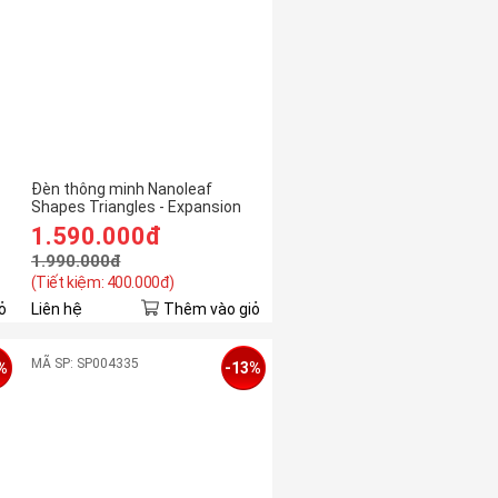
Đèn thông minh Nanoleaf
Shapes Triangles - Expansion
Pack (3 pieces)
1.590.000đ
1.990.000đ
(Tiết kiệm: 400.000đ)
ỏ
Liên hệ
Thêm vào giỏ
MÃ SP: SP004335
%
-13%