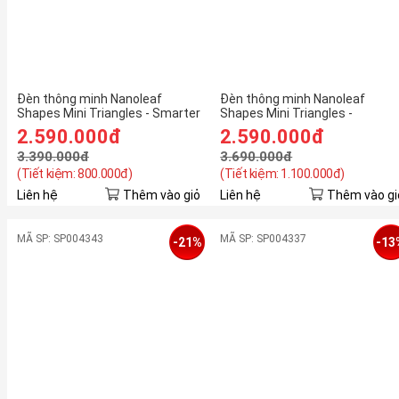
Đèn thông minh Nanoleaf
Đèn thông minh Nanoleaf
Shapes Mini Triangles - Smarter
Shapes Mini Triangles -
Kit (5 pieces)
Expansion Pack (10 pieces)
2.590.000đ
2.590.000đ
3.390.000đ
3.690.000đ
(Tiết kiệm: 800.000đ)
(Tiết kiệm: 1.100.000đ)
Liên hệ
Thêm vào giỏ
Liên hệ
Thêm vào gi
MÃ SP: SP004343
MÃ SP: SP004337
-21%
-13