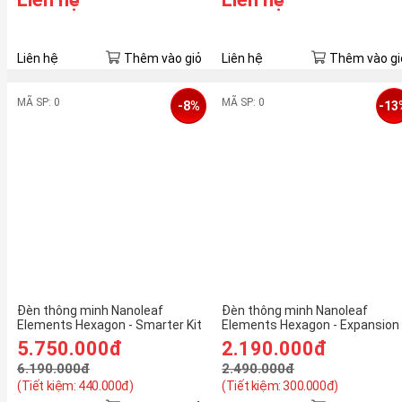
Liên hệ
Thêm vào giỏ
Liên hệ
Thêm vào gi
MÃ SP: 0
MÃ SP: 0
-8%
-13
Đèn thông minh Nanoleaf
Đèn thông minh Nanoleaf
Elements Hexagon - Smarter Kit
Elements Hexagon - Expansion
(7 pieces)
Pack (3 pieces) Mã sản phẩm:
5.750.000đ
2.190.000đ
Nanoleaf-Elements-3
6.190.000đ
2.490.000đ
(Tiết kiệm: 440.000đ)
(Tiết kiệm: 300.000đ)