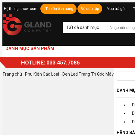
Hệ thống showroom
Tư vấn bán hàng
Bộ sưu tập
Mua trả góp
T
Tất cả danh mục
DANH MỤC SẢN PHẨM
HOTLINE: 033.457.7086
Trang chủ
Phụ Kiện Các Loại
Đèn Led Trang Trí Góc Máy
DANH M
Đ
Đ
Đ
HÃNG SẢ