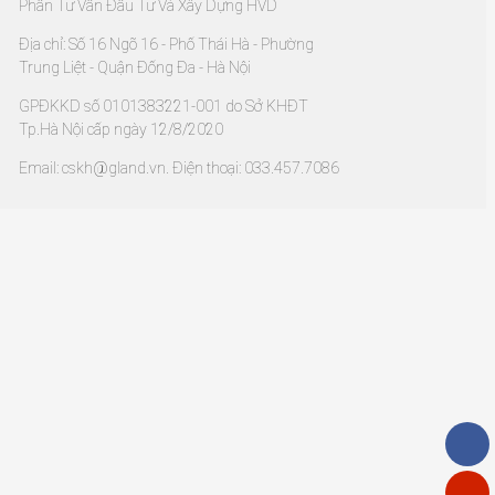
Phần Tư Vấn Đầu Tư Và Xây Dựng HVD
Địa chỉ: Số 16 Ngõ 16 - Phố Thái Hà - Phường
Trung Liệt - Quận Đống Đa - Hà Nội
GPĐKKD số 0101383221-001 do Sở KHĐT
Tp.Hà Nội cấp ngày 12/8/2020
Email: cskh@gland.vn. Điện thoại: 033.457.7086