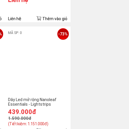
ỏ
Liên hệ
Thêm vào giỏ
MÃ SP: 0
%
-73%
Dây Led mở rộng Nanoleaf
Essentials - Lightstrips
Extension
439.000đ
1.590.000đ
(Tiết kiệm: 1.151.000đ)