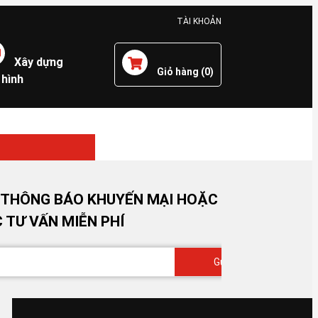
TÀI KHOẢN
Xây dựng
Giỏ hàng (
0
)
 hình
 THÔNG BÁO KHUYẾN MẠI HOẶC
 TƯ VẤN MIỄN PHÍ
Gửi