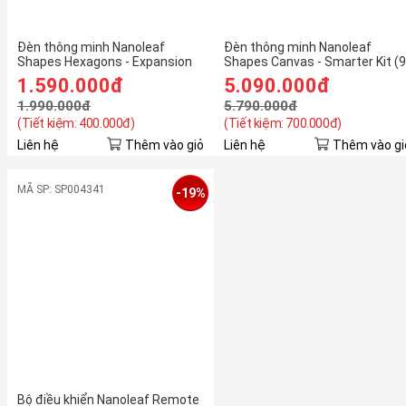
Đèn thông minh Nanoleaf
Đèn thông minh Nanoleaf
Shapes Hexagons - Expansion
Shapes Canvas - Smarter Kit (
Pack (3 pieces)
pieces)
1.590.000đ
5.090.000đ
1.990.000đ
5.790.000đ
(Tiết kiệm: 400.000đ)
(Tiết kiệm: 700.000đ)
Liên hệ
Thêm vào giỏ
Liên hệ
Thêm vào gi
MÃ SP: SP004341
-19%
Bộ điều khiển Nanoleaf Remote