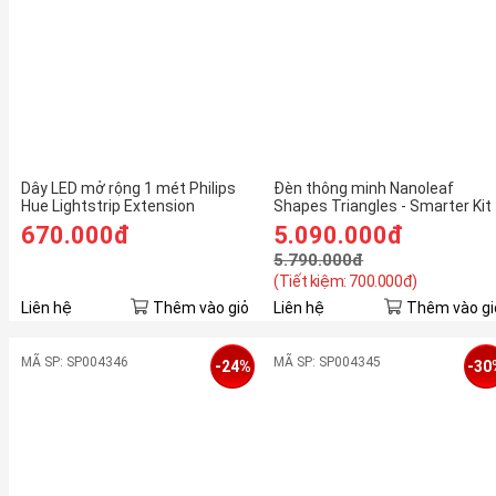
Dây LED mở rộng 1 mét Philips
Đèn thông minh Nanoleaf
Hue Lightstrip Extension
Shapes Triangles - Smarter Kit
(9 pieces)
670.000đ
5.090.000đ
5.790.000đ
(Tiết kiệm: 700.000đ)
Liên hệ
Thêm vào giỏ
Liên hệ
Thêm vào gi
MÃ SP: SP004346
MÃ SP: SP004345
-24%
-30