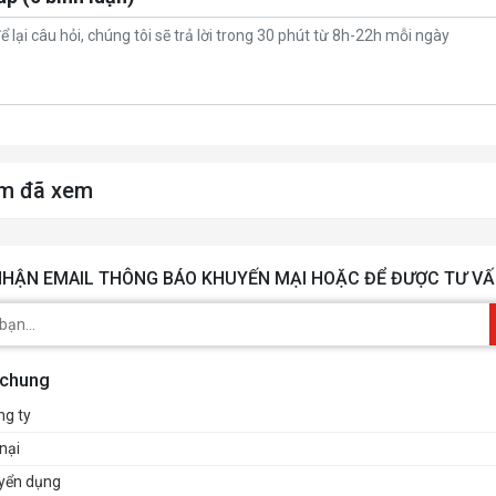
m đã xem
HẬN EMAIL THÔNG BÁO KHUYẾN MẠI HOẶC ĐỂ ĐƯỢC TƯ VẤ
 chung
ng ty
nại
uyển dụng