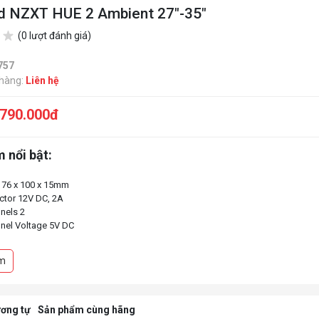
d NZXT HUE 2 Ambient 27"-35"
(0 lượt đánh giá)
757
 hàng:
Liên hệ
.790.000đ
 nổi bật:
 76 x 100 x 15mm
ctor 12V DC, 2A
nels 2
nel Voltage 5V DC
ength 21-26" - 300mm x2, 250mm x4, 200mm x2
0mm x4, 250mm x4
m
Width 10mm
ơng tự
Sản phẩm cùng hãng