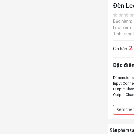
Đèn Le
Bảo hành:
Lượt xem:
Tình trạng
2
Giá bán:
Đặc điểm
Dimensions
Input Conne
Output Chan
Output Chan
LED Strip L
27-35" - 30
Xem thê
LED Strip 
Sản phẩm tư