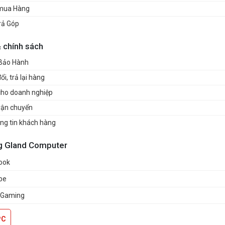
mua Hàng
rả Góp
& chính sách
 Bảo Hành
i, trả lại hàng
cho doanh nghiệp
vận chuyển
ng tin khách hàng
g Gland Computer
ook
be
 Gaming
PC