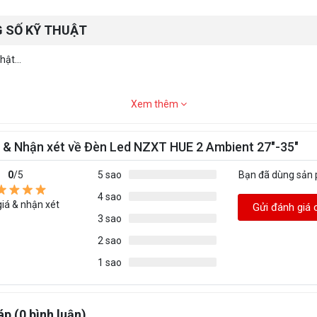
 SỐ KỸ THUẬT
ật...
Xem thêm
 & Nhận xét về Đèn Led NZXT HUE 2 Ambient 27"-35"
0
/5
5 sao
Bạn đã dùng sản
4 sao
iá & nhận xét
Gửi đánh giá 
3 sao
2 sao
1 sao
áp (0 bình luận)