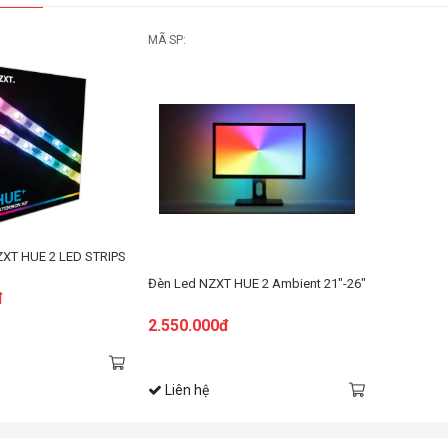
MÃ SP:
ZXT HUE 2 LED STRIPS
Đèn Led NZXT HUE 2 Ambient 21"-26"
đ
2.550.000đ
Liên hệ