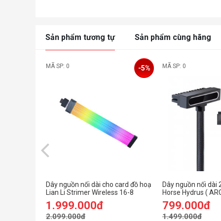
Sản phẩm tương tự
Sản phẩm cùng hãng
MÃ SP: 0
MÃ SP: 0
-5%
Dây nguồn nối dài cho card đồ hoạ
Dây nguồn nối dài 2
Lian Li Strimer Wireless 16-8
Horse Hydrus ( AR
(PW16-81W BLACK)
1.999.000đ
799.000đ
2.099.000đ
1.499.000đ