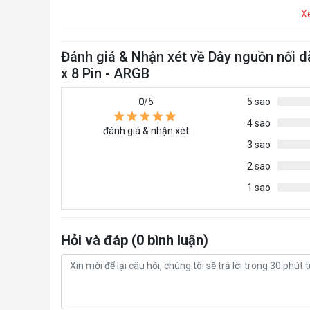
X
Đánh giá & Nhận xét về Dây nguồn nối dà
x 8 Pin - ARGB
0
/5
5 sao
4 sao
đánh giá & nhận xét
3 sao
2 sao
1 sao
Hỏi và đáp (0 bình luận)