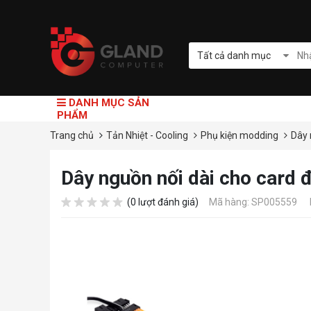
Tất cả danh mục
DANH MỤC SẢN
PHẨM
Trang chủ
Tản Nhiệt - Cooling
Phụ kiện modding
Dây 
Dây nguồn nối dài cho card đ
(0 lượt đánh giá)
Mã hàng: SP005559