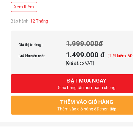
Sử dụng phần mềm L-Connect 3 để cá nhân hóa hiệu ứng ánh sáng
Xem thêm
Bảo hành:
12 Tháng
1.999.000đ
Giá thị trường :
1.499.000 đ
(Tiết kiệm: 50
Giá khuyến mãi:
[Giá đã có VAT]
ĐẶT MUA NGAY
Giao hàng tận nơi nhanh chóng
THÊM VÀO GIỎ HÀNG
Thêm vào giỏ hàng để chọn tiếp