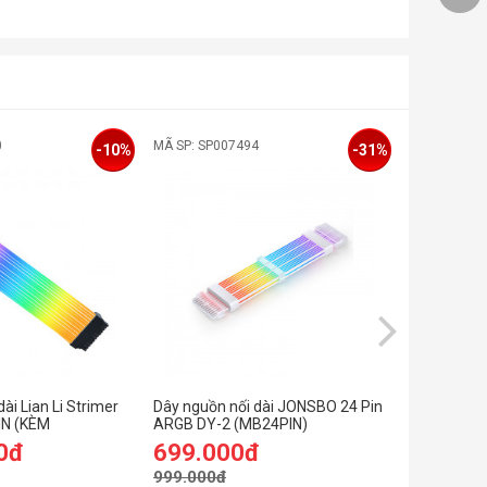
0
MÃ SP: SP007494
MÃ SP: SP0
-10%
-31%
ài Lian Li Strimer
Dây nguồn nối dài JONSBO 24 Pin
Dây nguồn 
IN (KÈM
ARGB DY-2 (MB24PIN)
SLEEVED E
(White/ Bla
0đ
699.000đ
299.0
999.000đ
899.000đ