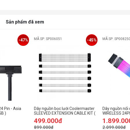
Sản phẩm đã xem
MÃ SP: SP006051
MÃ SP: SP00825
-47%
-45%
4 Pin - Asia
Dây nguồn bọc lưới Coolermaster
Dây nguồn nối d
GB )
SLEEVED EXTENSION CABLE KIT (
WIRELESS 24P
Pure White )
CONTROLER)
499.000đ
1.899.00
899.000đ
2.099.000đ