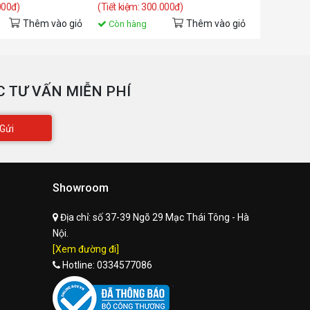
000đ)
(Tiết kiệm: 300.000đ)
(Tiết kiệm: 
Thêm vào giỏ
Thêm vào giỏ
Liên hệ
Còn hàng
 TƯ VẤN MIỄN PHÍ
Gửi
Showroom
Địa chỉ:
số 37-39 Ngõ 29 Mạc Thái Tông - Hà
Nội.
[Xem đường đi]
Hotline:
0334577086