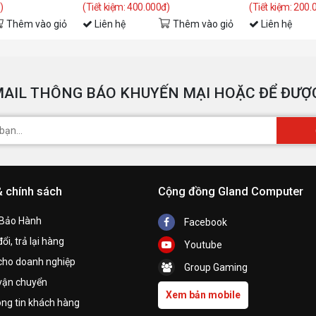
)
(Tiết kiệm: 400.000đ)
(Tiết kiệm: 200.
Thêm vào giỏ
Liên hệ
Thêm vào giỏ
Liên hệ
AIL THÔNG BÁO KHUYẾN MẠI HOẶC ĐỂ ĐƯỢC
& chính sách
Cộng đồng Gland Computer
 Bảo Hành
Facebook
ổi, trả lại hàng
Youtube
cho doanh nghiệp
Group Gaming
vận chuyển
Xem bản mobile
ng tin khách hàng