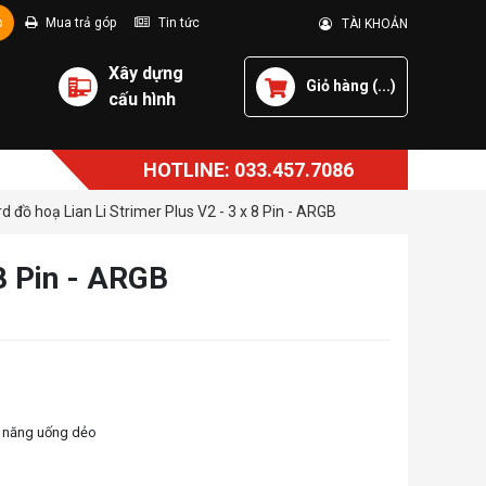
p
Mua trả góp
Tin tức
TÀI KHOẢN
Xây dựng
Giỏ hàng (
...
)
cấu hình
HOTLINE: 033.457.7086
d đồ hoạ Lian Li Strimer Plus V2 - 3 x 8 Pin - ARGB
 8 Pin - ARGB
hả năng uống dẻo