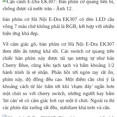
bàn phím cơ Hà Nội E-Dra EK307 có đèn LED cầu
vồng 7 màu chứ không phải là RGB, kết hợp với nhiều
hiệu ứng khá đẹp.
Về cảm giác gõ, bàn phím cơ Hà Nội E-Dra EK307
đem đến ấn tượng khá tốt. Các switch cơ quang trên
chiếc bàn phím này được tái tạo tương tự như bản
Cherry Blue, cũng kêu tạch tạch và bấm khoảng 1/2
hành trình là sẽ nhận. Phản hồi tới ngón tay rất ổn,
phím nảy, độ đồng đều cao. Một điểm cần chú ý là
khoảng cách từ lúc bấm tới khi 'chạm đáy' ngắn hơn
một chút so với cherry switch, những người hay bấm
'lút cán' sẽ có cảm giác hơi cụt một tí chút. Ngoài ra thì
các phím dài xuống rất đều, stabilizer khá trơn và cân.