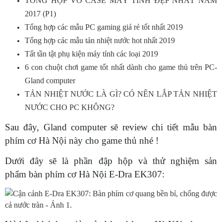
TỔNG HỢP VỎ CASE MÁY TÍNH ĐẸP NHẤT NĂM
2017 (P1)
Tổng hợp các mẫu PC gaming giá rẻ tốt nhất 2019
Tổng hợp các mẫu tản nhiệt nước hot nhất 2019
Tất tần tật phụ kiện máy tính các loại 2019
6 con chuột chơi game tốt nhất dành cho game thủ trên PC-
Gland computer
TẢN NHIỆT NƯỚC LÀ GÌ? CÓ NÊN LẮP TẢN NHIỆT
NƯỚC CHO PC KHÔNG?
Sau đây, Gland computer sẽ review chi tiết mẫu bàn
phím cơ Hà Nội này cho game thủ nhé !
Dưới đây sẽ là phần đập hộp và thử nghiệm sản
phẩm bàn phím cơ Hà Nội E-Dra EK307: