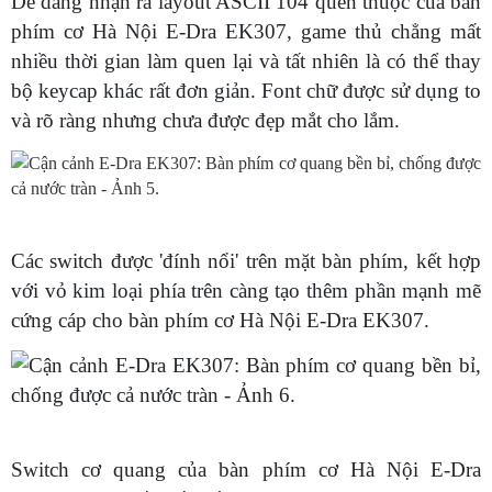
Dễ dàng nhận ra layout ASCII 104 quen thuộc của bàn
phím cơ Hà Nội E-Dra EK307, game thủ chẳng mất
nhiều thời gian làm quen lại và tất nhiên là có thể thay
bộ keycap khác rất đơn giản. Font chữ được sử dụng to
và rõ ràng nhưng chưa được đẹp mắt cho lắm.
Các switch được 'đính nổi' trên mặt bàn phím, kết hợp
với vỏ kim loại phía trên càng tạo thêm phần mạnh mẽ
cứng cáp cho bàn phím cơ Hà Nội E-Dra EK307.
Switch cơ quang của bàn phím cơ Hà Nội E-Dra