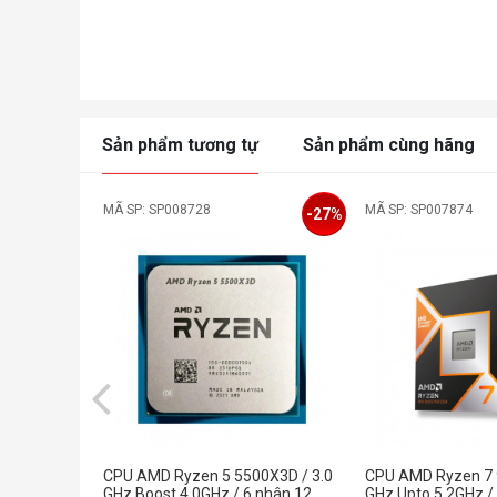
Sản phẩm tương tự
Sản phẩm cùng hãng
MÃ SP: SP008728
MÃ SP: SP007874
-27%
CPU AMD Ryzen 5 5500X3D / 3.0
CPU AMD Ryzen 7 
GHz Boost 4.0GHz / 6 nhân 12
GHz Upto 5.2GHz /