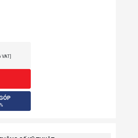
ó VAT]
 GÓP
0%