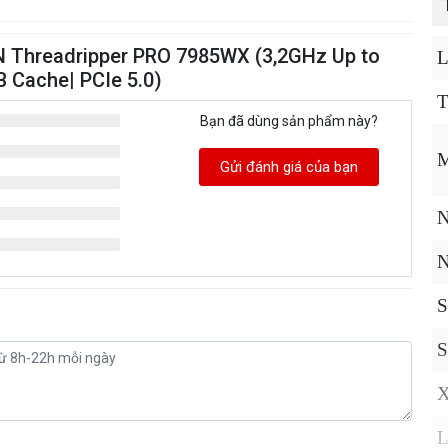
 Threadripper PRO 7985WX (3,2GHz Up to
L
B Cache| PCIe 5.0)
T
Bạn đã dùng sản phẩm này?
M
Gửi đánh giá của bạn
N
N
S
S
X
L