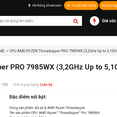
Hệ thống showroom
Tư vấn bán hàng
Bộ sưu tậ
Giá sốc
AMD
CPU AMD RYZEN Threadripper PRO 7985WX (3,2GHz Up to 5,1GHz |
r PRO 7985WX (3,2GHz Up to 5,1GH
:
193
Tình trạng hàng:
Liên hệ
Đặc điểm nổi bật:
Dòng sản phẩm: Bộ xử lý AMD Ryzen Threadripper
Tên sản phẩm CPU: AMD Ryzen™ Threadripper™ Pro 7985WX