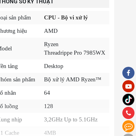
THÔNG SỐ KỸ THUẬT
oại sản phẩm
CPU - Bộ vi xử lý
hương hiệu
AMD
Ryzen
odel
Threadrippe Pro 7985WX
ền tảng
Desktop
hóm sản phẩm
Bộ xử lý AMD Ryzen™
ố nhân
64
ố luồng
128
ung nhịp
3,2GHz Up to 5.1GHz
1 Cache
4MB