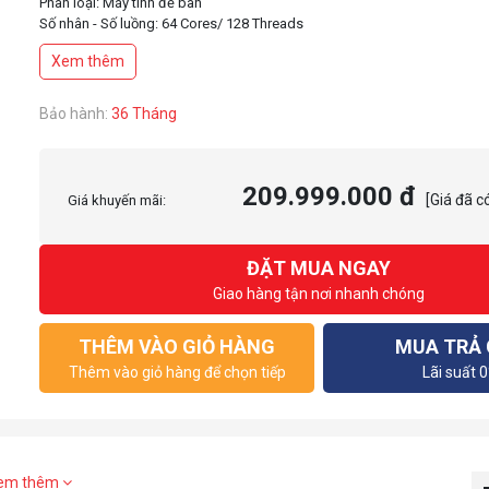
Phân loại: Máy tính để bàn
Số nhân - Số luồng: 64 Cores/ 128 Threads
Socket CPU: sTR5
Xem thêm
Cache: 128MB
PCI Express: PCIe 5.0
TDP mặc định: 350W
Bảo hành:
36 Tháng
209.999.000 đ
[Giá đã c
Giá khuyến mãi:
ĐẶT MUA NGAY
Giao hàng tận nơi nhanh chóng
THÊM VÀO GIỎ HÀNG
MUA TRẢ
Thêm vào giỏ hàng để chọn tiếp
Lãi suất 
em thêm