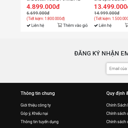
luồng / 96MB / AM4
Cores, 16 Threads
4.899.000đ
13.499.000
Socket AM5)
6.699.000đ
14.999.000đ
(Tiết kiệm: 1.800.000đ)
(Tiết kiệm: 1.500.00
Liên hệ
Thêm vào giỏ
Liên hệ
ĐĂNG KÝ NHẬN EM
Thông tin chung
Quy định 
Giới thiệu công ty
Chính Sách
Góp ý, Khiếu nại
Chính sách đ
Thông tin tuyển dụng
Chính sách 