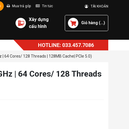
p
Mua trả góp
Tin tức
TÀI KHOẢN
Xây dựng
Giỏ hàng (
...
)
cấu hình
HOTLINE: 033.457.7086
 64 Cores/ 128 Threads | 128MB Cache| PCIe 5.0)
z | 64 Cores/ 128 Threads