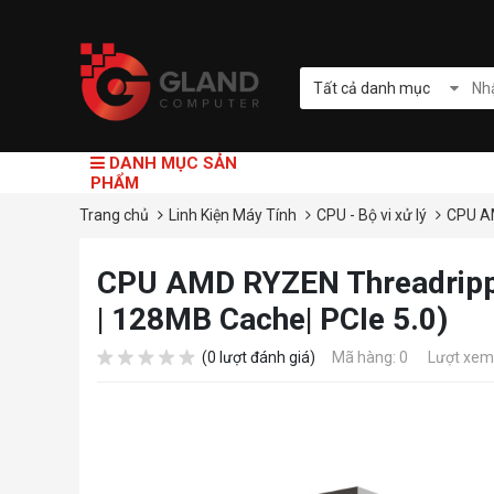
Tất cả danh mục
DANH MỤC SẢN
PHẨM
Trang chủ
Linh Kiện Máy Tính
CPU - Bộ vi xử lý
CPU 
CPU AMD RYZEN Threadrippe
| 128MB Cache| PCIe 5.0)
(0 lượt đánh giá)
Mã hàng: 0
Lượt xem