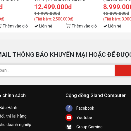
 / 105W /
104MB / 8 Cores, 16 Threads /
cores 16 thre
đ
12.499.000đ
8.999.00
105W / Socket AM5)
AM5) - TRAY 
14.999.000đ
12.899.000đ
0đ)
(Tiết kiệm: 2.500.000đ)
(Tiết kiệm: 3.90
H
Thêm vào giỏ
Liên hệ
Thêm vào giỏ
Liên hệ
h
AIL THÔNG BÁO KHUYẾN MẠI HOẶC ĐỂ ĐƯỢC
K
& chính sách
Cộng đồng Gland Computer
 Bảo Hành
Facebook
ổi, trả lại hàng
Youtube
cho doanh nghiệp
C
Group Gaming