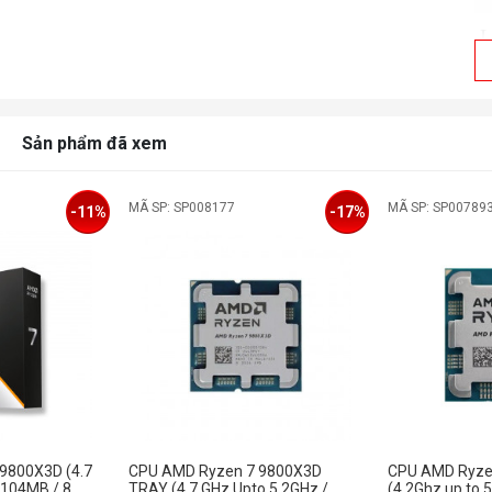
L
L
Sản phẩm đã xem
C
MÃ SP: SP008177
MÃ SP: SP00789
c
-11%
-17%
C
G
(
N
đ
(
9800X3D (4.7
CPU AMD Ryzen 7 9800X3D
CPU AMD Ryze
 104MB / 8
TRAY (4.7 GHz Upto 5.2GHz /
(4.2Ghz up to