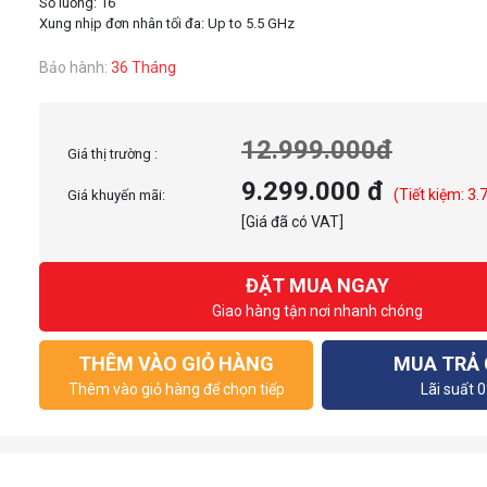
Số luồng: 16
Bảo hành:
36 Tháng
12.999.000đ
Giá thị trường :
9.299.000 đ
(Tiết kiệm: 3.
Giá khuyến mãi:
[Giá đã có VAT]
ĐẶT MUA NGAY
Giao hàng tận nơi nhanh chóng
THÊM VÀO GIỎ HÀNG
MUA TRẢ
Thêm vào giỏ hàng để chọn tiếp
Lãi suất 