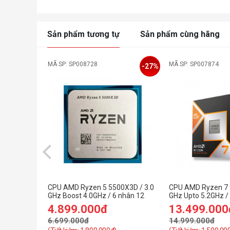
Sản phẩm tương tự
Sản phẩm cùng hãng
MÃ SP: SP008728
MÃ SP: SP007874
-27%
CPU AMD Ryzen 5 5500X3D / 3.0
CPU AMD Ryzen 7 
GHz Boost 4.0GHz / 6 nhân 12
GHz Upto 5.2GHz /
luồng / 96MB / AM4
Cores, 16 Threads
4.899.000đ
13.499.000
Socket AM5)
6.699.000đ
14.999.000đ