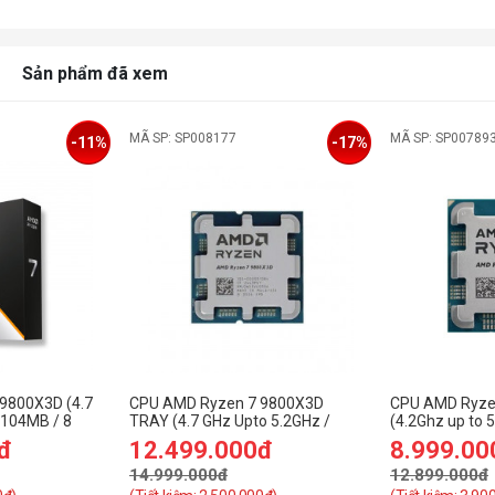
Sản phẩm đã xem
MÃ SP: SP008177
MÃ SP: SP00789
-11%
-17%
9800X3D (4.7
CPU AMD Ryzen 7 9800X3D
CPU AMD Ryze
 104MB / 8
TRAY (4.7 GHz Upto 5.2GHz /
(4.2Ghz up to
 / 105W /
104MB / 8 Cores, 16 Threads /
cores 16 thre
đ
12.499.000đ
8.999.00
105W / Socket AM5)
AM5) - TRAY 
14.999.000đ
12.899.000đ