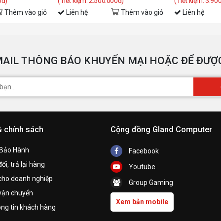
0đ)
(Tiết kiệm: 2.500.000đ)
(Tiết kiệm: 3.90
Thêm vào giỏ
Liên hệ
Thêm vào giỏ
Liên hệ
AIL THÔNG BÁO KHUYẾN MẠI HOẶC ĐỂ ĐƯỢC
& chính sách
Cộng đồng Gland Computer
 Bảo Hành
Facebook
ổi, trả lại hàng
Youtube
cho doanh nghiệp
Group Gaming
vận chuyển
Xem bản mobile
ng tin khách hàng