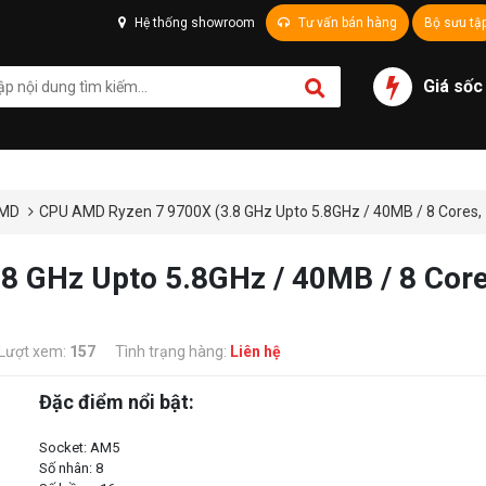
Hệ thống showroom
Tư vấn bán hàng
Bộ sưu tậ
Giá sốc
AMD
CPU AMD Ryzen 7 9700X (3.8 GHz Upto 5.8GHz / 40MB / 8 Cores,
 GHz Upto 5.8GHz / 40MB / 8 Cores
Lượt xem:
157
Tình trạng hàng:
Liên hệ
Đặc điểm nổi bật:
Socket: AM5
Số nhân: 8