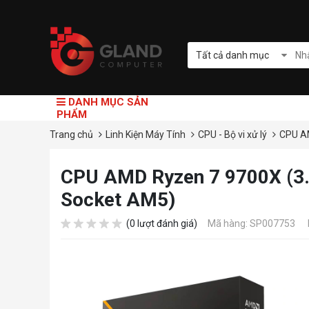
Tất cả danh mục
DANH MỤC SẢN
PHẨM
Trang chủ
Linh Kiện Máy Tính
CPU - Bộ vi xử lý
CPU 
CPU AMD Ryzen 7 9700X (3.8
Socket AM5)
(0 lượt đánh giá)
Mã hàng: SP007753