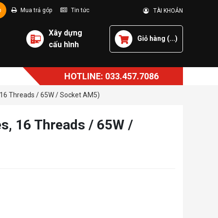
p
Mua trả góp
Tin tức
TÀI KHOẢN
Xây dựng
Giỏ hàng (
...
)
cấu hình
HOTLINE: 033.457.7086
 16 Threads / 65W / Socket AM5)
, 16 Threads / 65W /