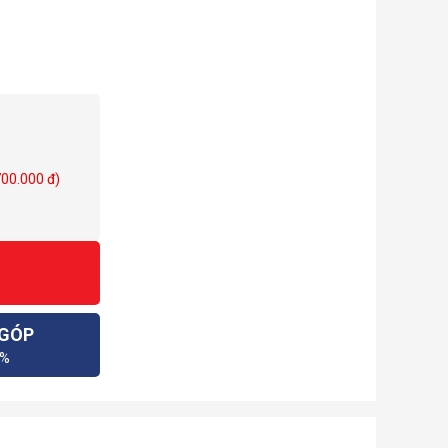
700.000 đ)
 GÓP
0%