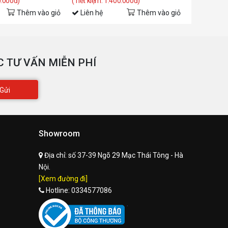
0.000đ)
(Tiết kiệm: 1.400.000đ)
(Tiết kiệm: 
Thêm vào giỏ
Liên hệ
Thêm vào giỏ
Liên hệ
 TƯ VẤN MIỄN PHÍ
Gửi
Showroom
Địa chỉ:
số 37-39 Ngõ 29 Mạc Thái Tông - Hà
Nội.
[Xem đường đi]
Hotline:
0334577086