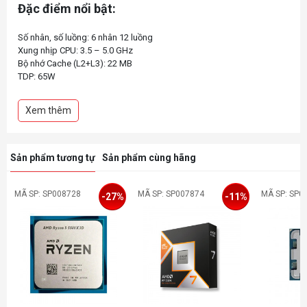
Đặc điểm nổi bật:
Số nhân, số luồng: 6 nhân 12 luồng
Xung nhịp CPU: 3.5 – 5.0 GHz
Bộ nhớ Cache (L2+L3): 22 MB
TDP: 65W
Kiến trúc: 2 x Zen4, 4 x Zen4c
Bus ram hỗ trợ: Up to 5200MT/s
Xem thêm
Sản phẩm tương tự
Sản phẩm cùng hãng
MÃ SP: SP008728
MÃ SP: SP007874
MÃ SP: SP0
-27%
-11%