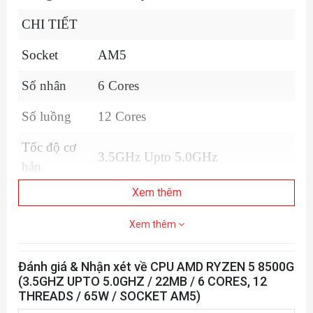
CHI TIẾT
Socket
AM5
Số nhân
6 Cores
Số luồng
12 Cores
Tốc độ cơ
3.5GHz Upto 5.0GHz
bản
Xem thêm
Cache
6MB (L2) + 16MB (L3)
Xem thêm
Max Memory Speed
2x1R:DDR5-5200
Hỗ trợ bộ
Đánh giá & Nhận xét về CPU AMD RYZEN 5 8500G
2x2R: DDR5-5200
nhớ
(3.5GHZ UPTO 5.0GHZ / 22MB / 6 CORES, 12
4X1R: DDR5-3600
THREADS / 65W / SOCKET AM5)
4x2R: DDR5-3600