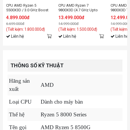
CPU AMD Ryzen 5
CPU AMD Ryzen 7
CPU AMD R
5500X3D / 3.0 GHz Boost
9800X3D (4.7 GHz Upto
9800X3D TR
4.0GHz / 6 nhân 12 luồng /
5.2GHz / 104MB / 8 Cores,
Upto 5.2GH
4.899.000đ
13.499.000đ
12.499.0
96MB / AM4
16 Threads / 105W /
Cores, 16 T
6.699.000đ
14.999.000đ
14.999.000
Socket AM5)
Socket AM
(Tiết kiệm: 1.800.000đ)
(Tiết kiệm: 1.500.000đ)
(Tiết kiệm:
Liên hệ
Liên hệ
Liên hệ
THÔNG SỐ KỸ THUẬT
Hãng sản
AMD
xuất
Loại CPU
Dành cho máy bàn
Thế hệ
Ryzen 5 8000 Series
Tên gọi
AMD Ryzen 5 8500G