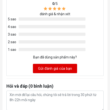
0
/5
Nhân đồ
AMD Radeon™ 740M
đánh giá & nhận xét
họa
5 sao
Phiên bản
4 sao
PCIe 4.0
PCI Express
3 sao
2 sao
TDP
65W
1 sao
Bạn đã dùng sản phẩm này?
Gửi đánh giá của bạn
Hỏi và đáp (0 bình luận)