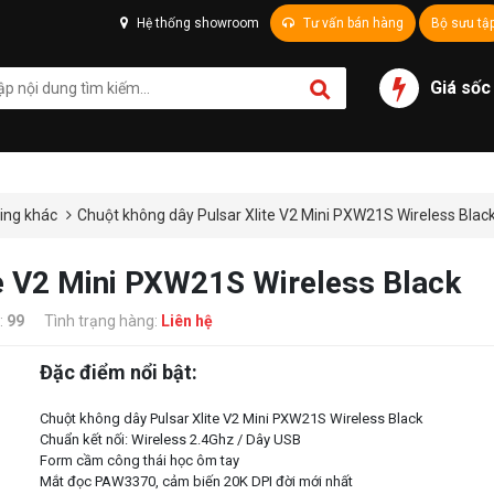
Hệ thống showroom
Tư vấn bán hàng
Bộ sưu tậ
Giá sốc
ing khác
Chuột không dây Pulsar Xlite V2 Mini PXW21S Wireless Blac
te V2 Mini PXW21S Wireless Black
:
99
Tình trạng hàng:
Liên hệ
Đặc điểm nổi bật:
Chuột không dây Pulsar Xlite V2 Mini PXW21S Wireless Black
Chuẩn kết nối: Wireless 2.4Ghz / Dây USB
Form cầm công thái học ôm tay
Mắt đọc PAW3370, cảm biến 20K DPI đời mới nhất