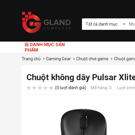
Tất cả danh mục
DANH MỤC SẢN
PHẨM
Trang chủ
Gaming Gear
Chuột chơi game
Chuột gam
Chuột không dây Pulsar Xli
(0 lượt đánh giá)
Mã hàng: 0
Lượt xem