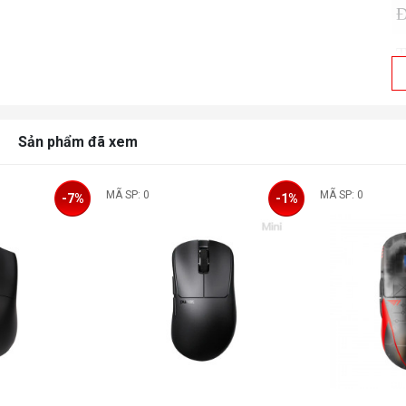
Đ
T
S
T
Sản phẩm đã xem
B
MÃ SP: 0
MÃ SP: 0
-7%
-1%