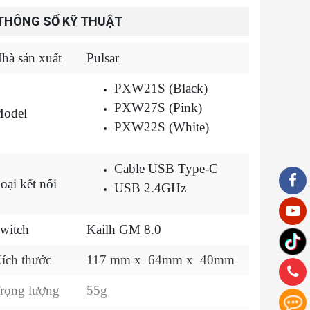
THÔNG SỐ KỸ THUẬT
hà sản xuất
Pulsar
PXW21S (Black)
PXW27S (Pink)
odel
PXW22S (White)
Cable USB Type-C
oại kết nối
USB 2.4GHz
witch
Kailh GM 8.0
ích thước
117 mm x 64mm x 40mm
rọng lượng
55g