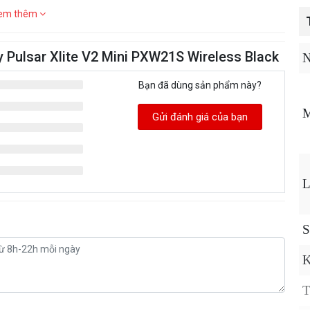
em thêm
 Pulsar Xlite V2 Mini PXW21S Wireless Black
N
Bạn đã dùng sản phẩm này?
M
Gửi đánh giá của bạn
L
S
K
T