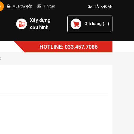
p
Mua trả góp
Tin tức
TÀI KHOẢN
Xây dựng
Giỏ hàng (
...
)
cấu hình
HOTLINE: 033.457.7086
k