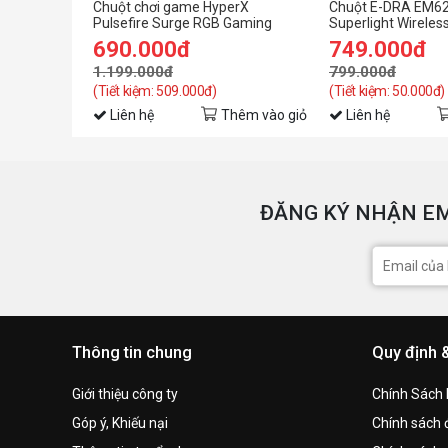
Chuột chơi game HyperX
Chuột E-DRA EM6
Pulsefire Surge RGB Gaming
Superlight Wireles
690.000đ
749.000đ
1.199.000đ
799.000đ
(Tiết kiệm: 509.000đ)
(Tiết kiệm: 50.000đ)
Liên hệ
Thêm vào giỏ
Liên hệ
ĐĂNG KÝ NHẬN EM
Thông tin chung
Quy định 
Giới thiệu công ty
Chính Sách
Góp ý, Khiếu nại
Chính sách đ