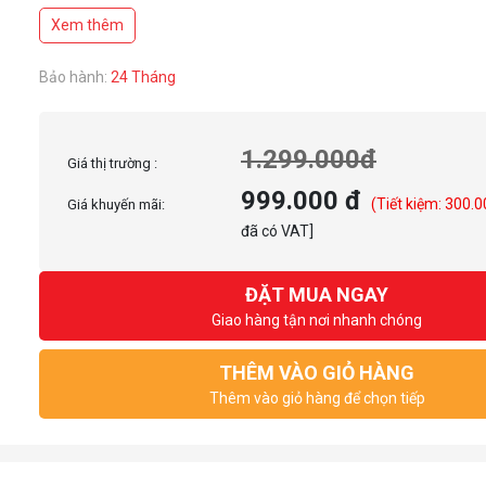
Trọng lượng siêu nhẹ
Xem thêm
Công nghệ không dây gần như không có độ trễ (lag)
Thời lượng pin lên tới 70 giờ
Switch Kalih GM 8.0 chất lượng
Bảo hành:
24 Tháng
1.299.000đ
Giá thị trường :
999.000 đ
(Tiết kiệm: 300.
Giá khuyến mãi:
đã có VAT]
ĐẶT MUA NGAY
Giao hàng tận nơi nhanh chóng
THÊM VÀO GIỎ HÀNG
Thêm vào giỏ hàng để chọn tiếp