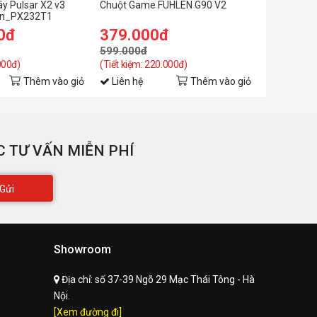
y Pulsar X2 v3
Chuột Game FUHLEN G90 V2
Chuột Puls
ion_PX232T1
White_PX
0đ
379.000đ
2.199.
599.000đ
2.699.00
000đ)
(Tiết kiệm: 220.000đ)
(Tiết kiệm: 
Thêm vào giỏ
Liên hệ
Thêm vào giỏ
Liên hệ
 TƯ VẤN MIỄN PHÍ
Gửi
Showroom
Địa chỉ:
số 37-39 Ngõ 29 Mạc Thái Tông - Hà
Nội.
[Xem đường đi]