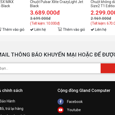
25X MAX
Chuột Pulsar Xlite CrazyLight Jet
Chuột không dâ
s Black
Black
Size2 T1 Edit
3.689.000đ
2.299.00
3.699.000đ
2.969.000đ
(Tiết kiệm: 10.000đ)
(Tiết kiệm: 670.
Thêm vào giỏ
Liên hệ
Thêm vào giỏ
Liên hệ
AIL THÔNG BÁO KHUYẾN MẠI HOẶC ĐỂ ĐƯỢC
& chính sách
Cộng đồng Gland Computer
 Bảo Hành
Facebook
ổi, trả lại hàng
Youtube