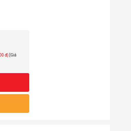
000 đ)
[Giá