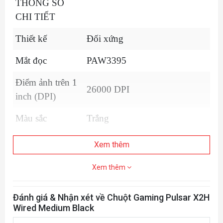
THÔNG SỐ
CHI TIẾT
Thiết kế
Đối xứng
Mắt đọc
PAW3395
Điểm ảnh trên 1
26000 DPI
inch (DPI)
Màu sắc
Trắng
Số lượng nút
Xem thêm
6
bấm
Xem thêm
Switch
Switch Optical
Đánh giá & Nhận xét về Chuột Gaming Pulsar X2H
LED
-
Wired Medium Black
Kết nối
Dây USB