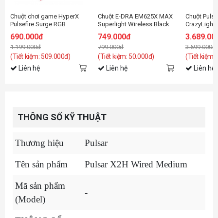
Chuột chơi game HyperX
Chuột E-DRA EM625X MAX
Chuột Pulsar
Pulsefire Surge RGB
Superlight Wireless Black
CrazyLight 
Gaming
690.000đ
749.000đ
3.689.00
1.199.000đ
799.000đ
3.699.000đ
(Tiết kiệm: 509.000đ)
(Tiết kiệm: 50.000đ)
(Tiết kiệm:
Liên hệ
Liên hệ
Liên hệ
THÔNG SỐ KỸ THUẬT
Thương hiệu
Pulsar
Tên sản phẩm
Pulsar X2H Wired Medium
Mã sản phẩm
-
(Model)