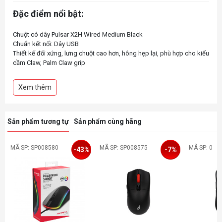
Đặc điểm nổi bật:
Chuột có dây Pulsar X2H Wired Medium Black
Chuẩn kết nối: Dây USB
Thiết kế đối xứng, lưng chuột cao hơn, hông hẹp lại, phù hợp cho kiểu
cầm Claw, Palm Claw grip
Trọng lượng siêu nhẹ chỉ 51g (chưa kèm dây)
Mắt cảm biến PAW3395
Xem thêm
Độ phân giải: 26000 DPI
Nút bấm quang học bền bỉ, hạn chế double click
Sản phẩm tương tự
Sản phẩm cùng hãng
MÃ SP: SP008580
MÃ SP: SP008575
MÃ SP: 0
-43%
-7%