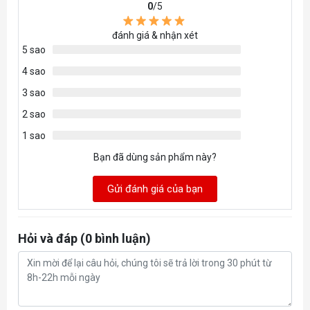
0
/5
Loại dây
Dây rời USB-C to A
đánh giá & nhận xét
5 sao
Độ dài dây (m)
-
4 sao
Phần mềm
Có
3 sao
2 sao
Kích thước (mm)
120.4 x 65 x 39mm
1 sao
Trọng lượng (gr)
51g (Chưa kèm dây)
Bạn đã dùng sản phẩm này?
THÔNG SỐ
Gửi đánh giá của bạn
KHÁC
Thời lượng pin
-
Hỏi và đáp (0 bình luận)
TÍNH NĂNG
Nút cuộn
Blue Encoder