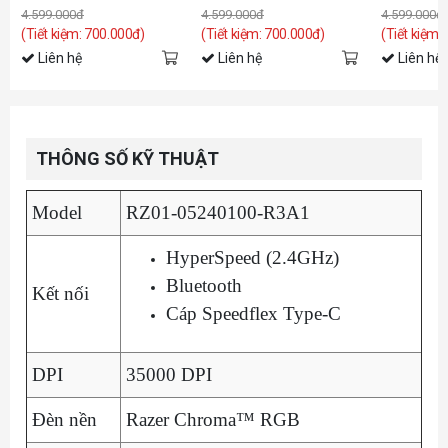
4.599.000đ
4.599.000đ
4.599.000đ
(Tiết kiệm: 700.000đ)
(Tiết kiệm: 700.000đ)
(Tiết kiệm:
Liên hệ
Liên hệ
Liên hệ
THÔNG SỐ KỸ THUẬT
Model
RZ01-05240100-R3A1
HyperSpeed (2.4GHz)
Bluetooth
Kết nối
Cáp Speedflex Type-C
DPI
35000 DPI
Đèn nền
Razer Chroma™ RGB