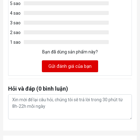
sử dụng
Lên đến 210h với Bluetooth
5 sao
4 sao
Màu sắc
Đen
3 sao
2 sao
Trọng
112g
1 sao
lượng
Bạn đã dùng sản phẩm này?
Tốc độ tối
750 IPS
đa
Gửi đánh giá của bạn
Tăng tốc
70G
Hỏi và đáp (0 bình luận)
tối đa
Bảo hành
24 tháng