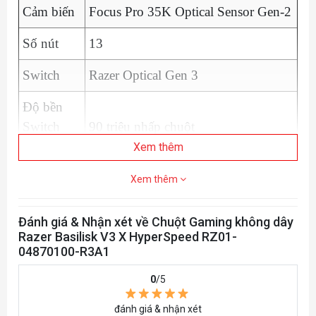
Cảm biến
Focus Pro 35K Optical Sensor Gen-2
Số nút
13
Switch
Razer Optical Gen 3
Độ bền
Switch
90 triệu nhấp chuột
chuột
Xem thêm
Đế chuột
100% PTFE
Xem thêm
Có thể sạc (thông qua cáp Type-C/
Pin
Đánh giá & Nhận xét về Chuột Gaming không dây
Dock PRO/ Tương thích bộ sạc Qi)
Razer Basilisk V3 X HyperSpeed RZ01-
04870100-R3A1
Lên đến 140h với Razer
Thời
Hyperspeed (hoạt động liên tục
0
/5
lượng pin
ở tần số 1000Hz)
đánh giá & nhận xét