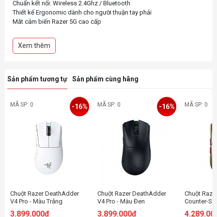
Chuẩn kết nối: Wireless 2.4Ghz / Bluetooth
Thiết kế Ergonomic dành cho người thuận tay phải
Mắt cảm biến Razer 5G cao cấp
Độ phân giải: 18000 DPI
Switch bấm Razer Gen 2 độ bền cao
Xem thêm
Led RGB tại con lăn cuộn chuột
Sử dụng pin AA, thời lượng pin lên đến 285h (Wireless 2.4Ghz) / 535h
Sản phẩm tương tự
Sản phẩm cùng hãng
MÃ SP: 0
MÃ SP: 0
MÃ SP: 0
-16%
-16%
Chuột Razer DeathAdder
Chuột Razer DeathAdder
Chuột Razer
V4 Pro - Màu Trắng
V4 Pro - Màu Đen
Counter-Str
3.899.000đ
3.899.000đ
4.289.00