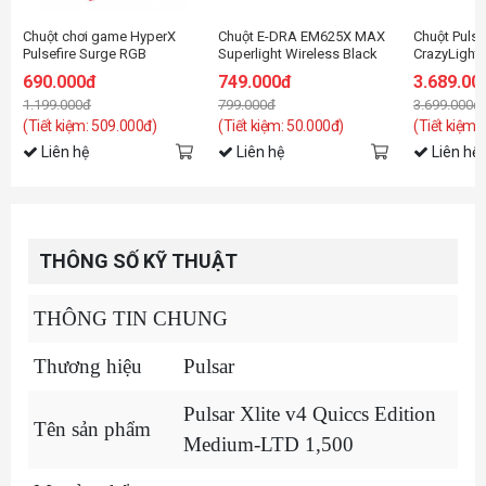
Chuột chơi game HyperX
Chuột E-DRA EM625X MAX
Chuột Pulsar
Pulsefire Surge RGB
Superlight Wireless Black
CrazyLight 
Gaming
690.000đ
749.000đ
3.689.00
1.199.000đ
799.000đ
3.699.000đ
(Tiết kiệm: 509.000đ)
(Tiết kiệm: 50.000đ)
(Tiết kiệm:
Liên hệ
Liên hệ
Liên hệ
THÔNG SỐ KỸ THUẬT
THÔNG TIN CHUNG
Thương hiệu
Pulsar
Pulsar Xlite v4 Quiccs Edition
Tên sản phẩm
Medium-LTD 1,500