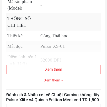
Mã sản phẩm
-
(Model)
THÔNG SỐ
CHI TIẾT
Thiết kế
Công Thái học
Mắt đọc
Pulsar XS-01
Điểm ảnh trên 1
32000 DPI
inch (DPI)
Xem thêm
Màu sắc
Đen
Xem thêm
Số lượng nút
7
bấm
Đánh giá & Nhận xét về Chuột Gaming không dây
Pulsar Xlite v4 Quiccs Edition Medium-LTD 1,500
Switch
Switch Optical