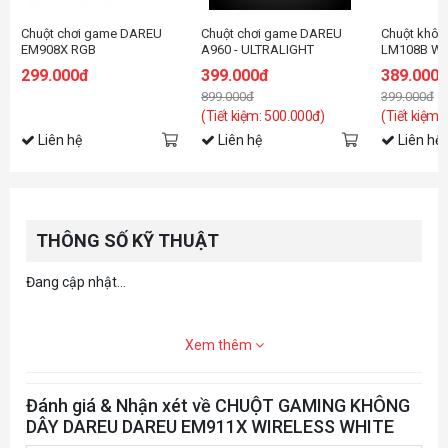
Chuột chơi game DAREU
Chuột chơi game DAREU
Chuột khô
EM908X RGB
A960 - ULTRALIGHT
LM108B Whi
(TRACKER PWM3337, LED
Dual Mode:
299.000đ
399.000đ
389.000
RGB)
2.4G)
899.000đ
399.000đ
(Tiết kiệm: 500.000đ)
(Tiết kiệm:
Liên hệ
Liên hệ
Liên hệ
THÔNG SỐ KỸ THUẬT
Đang cập nhật...
Xem thêm
Đánh giá & Nhận xét về CHUỘT GAMING KHÔNG
DÂY DAREU DAREU EM911X WIRELESS WHITE