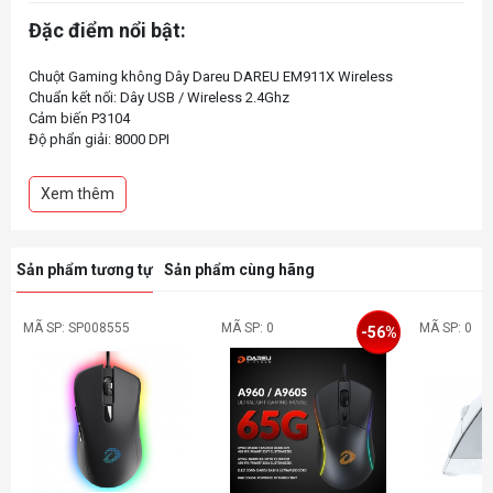
Đặc điểm nổi bật:
Chuột Gaming không Dây Dareu DAREU EM911X Wireless
Chuẩn kết nối: Dây USB / Wireless 2.4Ghz
Cảm biến P3104
Độ phẩn giải: 8000 DPI
Nút bấm có độ bền 50 triệu lần nhấn
Xem thêm
Sản phẩm tương tự
Sản phẩm cùng hãng
MÃ SP: SP008555
MÃ SP: 0
MÃ SP: 0
-56%