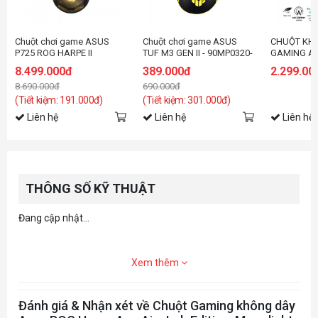
nhấn kiểm soát và nhất quán.
Miếng dán chuột chống trượt: Bám chặt và đầy phong cách
Dây cáp ROG Paracord và chân chuột 100% PTFE: Vật liệu chất lượng
Chuột chơi game ASUS
Chuột chơi game ASUS
CHUỘT KH
giúp di chuyển mượt mà và nhanh chóng
P725 ROG HARPE II
TUF M3 GEN II - 90MP0320-
GAMING A
NVIDIA®Reflex: Được cấp phép chính thức sử dụng với NVIDIA
EXTREME EDITION 20
BMUA00
HARPE ACE
8.499.000đ
389.000đ
2.299.00
BLACK (P7
8.690.000đ
690.000đ
BLUETOOT
(Tiết kiệm: 191.000đ)
(Tiết kiệm: 301.000đ)
Liên hệ
Liên hệ
Liên hệ
THÔNG SỐ KỸ THUẬT
Đang cập nhật...
Xem thêm
Đánh giá & Nhận xét về Chuột Gaming không dây