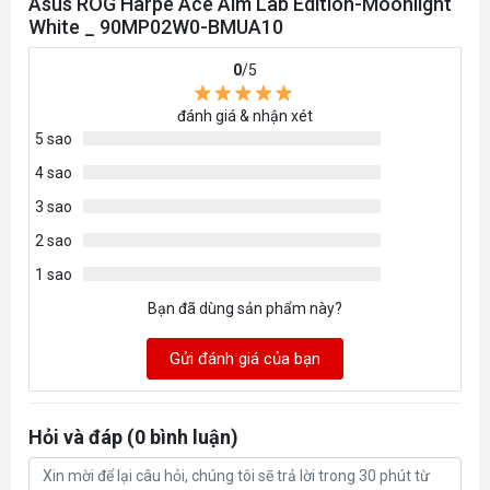
Asus ROG Harpe Ace Aim Lab Edition-Moonlight
White _ 90MP02W0-BMUA10
0
/5
đánh giá & nhận xét
5 sao
4 sao
3 sao
2 sao
1 sao
Bạn đã dùng sản phẩm này?
Gửi đánh giá của bạn
Hỏi và đáp (0 bình luận)