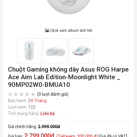
Click xem album ảnh lớn
Chuột Gaming không dây Asus ROG Harpe
Ace Aim Lab Edition-Moonlight White _
90MP02W0-BMUA10
(0 lượt đánh giá)
Bảo hành:
24 Tháng
Lượt xem:
122
Tình trạng hàng:
Liên hệ
Giá chính hãng:
2.999.000đ
2.799.000đ
Giá bán:
(Tiết kiệm: 200.000 đ)
[Giá đã có VAT]