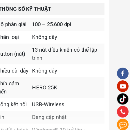
THÔNG SỐ KỸ THUẬT
ộ phân giải
100 – 25.600 dpi
hân loại
Không dây
13 nút điều khiển có thể lập
utton (nút)
trình
hiều dài dây
Không dây
híp cảm
HERO 25K
iến
ổng kết nối
USB-Wireless
in
Đang cập nhật