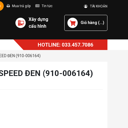
p
Mua trả góp
Tin tức
TÀI KHOẢN
Xây dựng
Giỏ hàng (
...
)
cấu hình
HOTLINE: 033.457.7086
ED ĐEN (910-006164)
PEED ĐEN (910-006164)