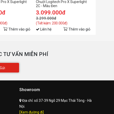
 Pro X Superlight
Chuột Logitech Pro X Superlight
Chuột LOG
g
2C - Màu Đen
SUPERLIGH
0đ
3.099.000đ
2.299.
3.299.000đ
2.789.00
000đ)
(Tiết kiệm: 200.000đ)
(Tiết kiệm: 
Thêm vào giỏ
Liên hệ
Thêm vào giỏ
Liên hệ
 TƯ VẤN MIỄN PHÍ
Gửi
Showroom
Địa chỉ:
số 37-39 Ngõ 29 Mạc Thái Tông - Hà
Nội.
[Xem đường đi]