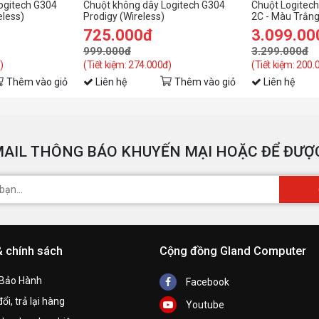
ogitech G304
Chuột không dây Logitech G304
Chuột Logitech
eless)
Prodigy (Wireless)
2C - Màu Trắn
725.000đ
3.099.00
999.000đ
3.299.000đ
)
(Tiết kiệm: 274.000đ)
(Tiết kiệm: 200.
Thêm vào giỏ
Liên hệ
Thêm vào giỏ
Liên hệ
AIL THÔNG BÁO KHUYẾN MẠI HOẶC ĐỂ ĐƯỢC
& chính sách
Cộng đồng Gland Computer
 Bảo Hành
Facebook
ổi, trả lại hàng
Youtube