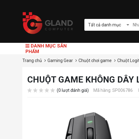
Tất cả danh mục
DANH MỤC SẢN
PHẨM
Trang chủ
Gaming Gear
Chuột chơi game
Chuột Logi
CHUỘT GAME KHÔNG DÂY L
(0 lượt đánh giá)
Mã hàng: SP006786