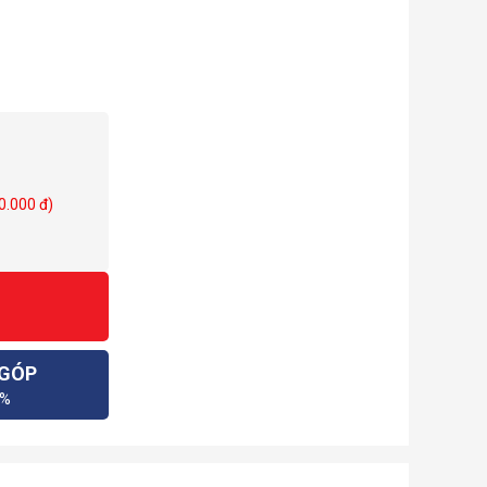
0.000 đ)
 GÓP
0%