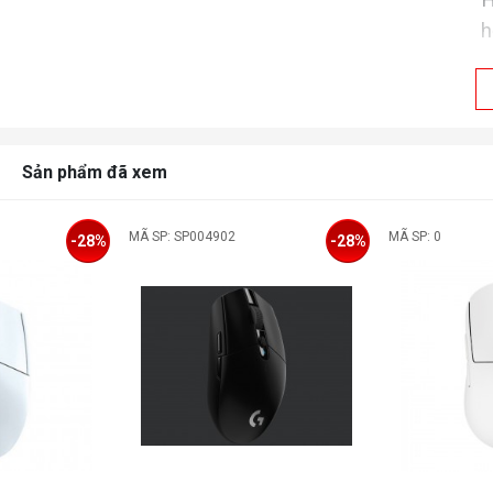
H
h
M
K
Sản phẩm đã xem
K
MÃ SP: SP004902
MÃ SP: 0
-28%
-28%