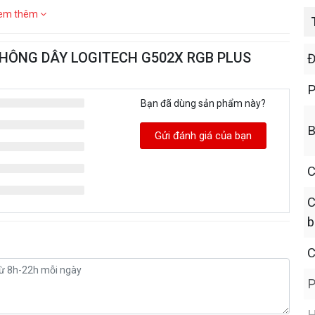
em thêm
 KHÔNG DÂY LOGITECH G502X RGB PLUS
Đ
P
Bạn đã dùng sản phẩm này?
B
Gửi đánh giá của bạn
C
C
b
C
P