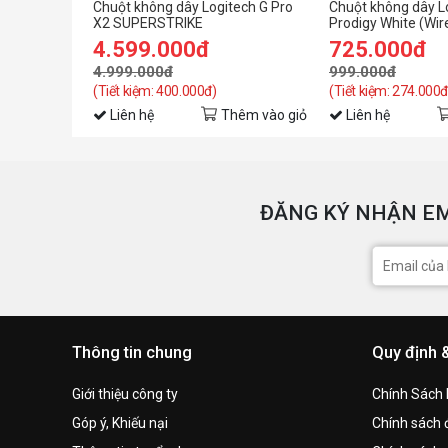
Chuột không dây Logitech G Pro
Chuột không dây L
X2 SUPERSTRIKE
Prodigy White (Wir
4.599.000đ
725.000đ
4.999.000đ
999.000đ
(Tiết kiệm: 400.000đ)
(Tiết kiệm: 274.000đ
Liên hệ
Thêm vào giỏ
Liên hệ
ĐĂNG KÝ NHẬN EM
Thông tin chung
Quy định 
Giới thiệu công ty
Chính Sách
Góp ý, Khiếu nại
Chính sách đ