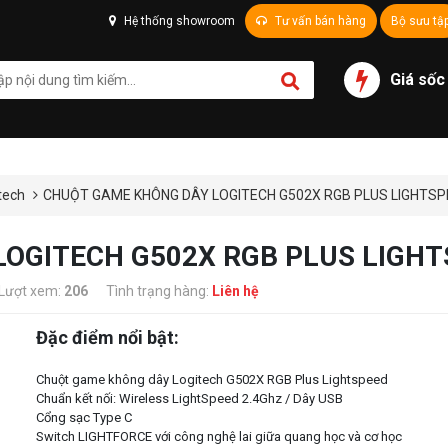
Hệ thống showroom
Tư vấn bán hàng
Bộ sưu tậ
Giá sốc
tech
CHUỘT GAME KHÔNG DÂY LOGITECH G502X RGB PLUS LIGHTSPE
OGITECH G502X RGB PLUS LIGHTS
Lượt xem:
206
Tình trạng hàng:
Liên hệ
Đặc điểm nổi bật:
Chuột game không dây Logitech G502X RGB Plus Lightspeed
Chuẩn kết nối: Wireless LightSpeed 2.4Ghz / Dây USB
Cổng sạc Type C
Switch LIGHTFORCE với công nghệ lai giữa quang học và cơ học