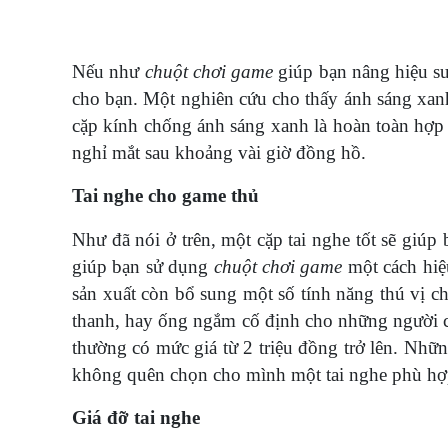
Nếu như
chuột chơi game
giúp bạn nâng hiệu su
cho bạn. Một nghiên cứu cho thấy ánh sáng xan
cặp kính chống ánh sáng xanh là hoàn toàn hợp
nghỉ mắt sau khoảng vài giờ đồng hồ.
Tai nghe cho game thủ
Như đã nói ở trên, một cặp tai nghe tốt sẽ giúp
giúp bạn sử dụng
chuột chơi game
một cách hiệu
sản xuất còn bổ sung một số tính năng thú vị
thanh, hay ống ngắm cố định cho những người ch
thường có mức giá từ 2 triệu đồng trở lên. Nh
không quên chọn cho mình một tai nghe phù hợp
Giá đỡ tai nghe