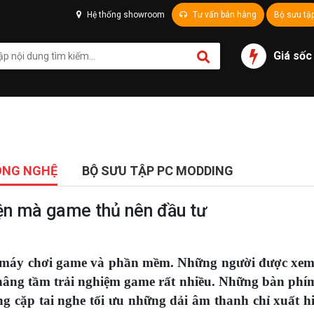
Hệ thống showroom
Tư vấn bán hàng
Bộ sưu tậ
Giá sốc
ÔNG NGHỆ
BỘ SƯU TẬP PC MODDING
ện mà game thủ nên đầu tư
à máy chơi game và phần mềm. Những người được xem
nâng tầm trải nghiệm game rất nhiều. Những bàn phím
 cặp tai nghe tối ưu những dải âm thanh chỉ xuất h