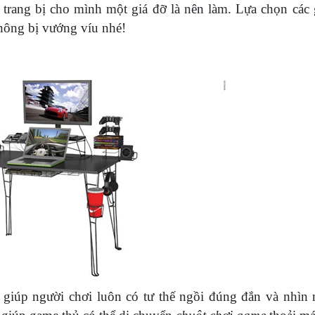
 trang bị cho mình một giá đỡ là nên làm. Lựa chọn các 
hông bị vướng víu nhé!
 giúp người chơi luôn có tư thế ngồi đúng đắn và nhìn