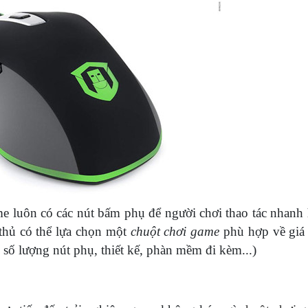
 luôn có các nút bấm phụ để người chơi thao tác nhanh
 thủ có thể lựa chọn một
chuột chơi game
phù hợp về giá 
 số lượng nút phụ, thiết kế, phàn mềm đi kèm...)