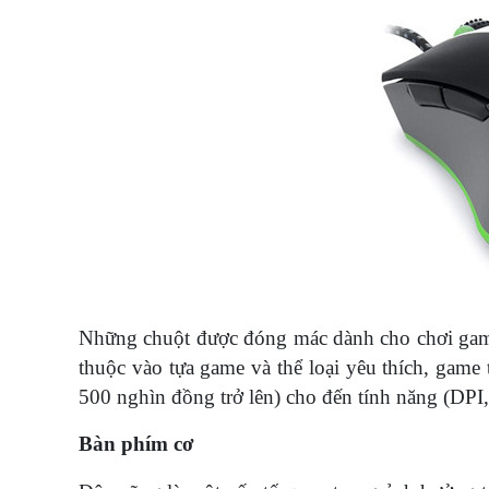
Những chuột được đóng mác dành cho chơi game
thuộc vào tựa game và thể loại yêu thích, game
500 nghìn đồng trở lên) cho đến tính năng (DPI,
Bàn phím cơ