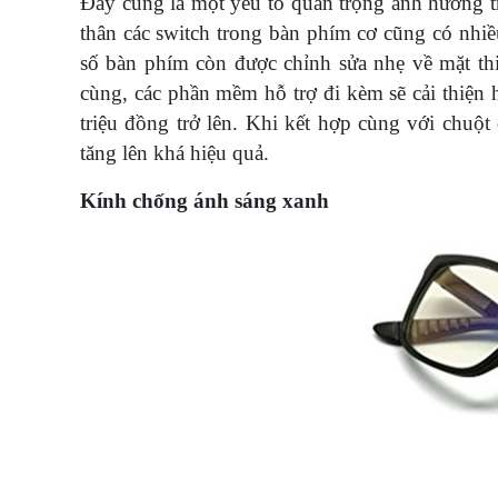
Đây cũng là một yếu tố quan trọng ảnh hưởng t
thân các switch trong bàn phím cơ cũng có nhi
số bàn phím còn được chỉnh sửa nhẹ về mặt t
cùng, các phần mềm hỗ trợ đi kèm sẽ cải thiện 
triệu đồng trở lên. Khi kết hợp cùng với chuột
tăng lên khá hiệu quả.
Kính chống ánh sáng xanh