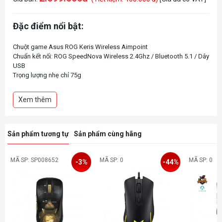
Đặc điểm nổi bật:
Chuột game Asus ROG Keris Wireless Aimpoint
Chuẩn kết nối: ROG SpeedNova Wireless 2.4Ghz / Bluetooth 5.1 / Dây
USB
Trọng lượng nhẹ chỉ 75g
Mắt cảm biến quang học ROG AimPoint độc quyền với độ phân giải
36000 DPI và 650 ips
Xem thêm
Công nghệ Push-Fit Switch Socket II độc quyền cho phép thay nóng
switch bấm dễ dàng
100% PTFE Feet
Sản phẩm tương tự
Sản phẩm cùng hãng
MÃ SP: SP008652
MÃ SP: 0
MÃ SP: 0
-3%
-44%