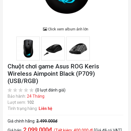
Click xem album ảnh lớn
Chuột chơi game Asus ROG Keris
Wireless Aimpoint Black (P709)
(USB/RGB)
(0 lượt đánh giá)
Bảo hành:
24 Tháng
Lượt xem:
102
Tình trạng hàng:
Liên hệ
Giá chính hãng:
2.499.000đ
2.099.000đ
Giá bán:
(Tiết kiệm: 400.000 đ)
[Giá đã có VAT]