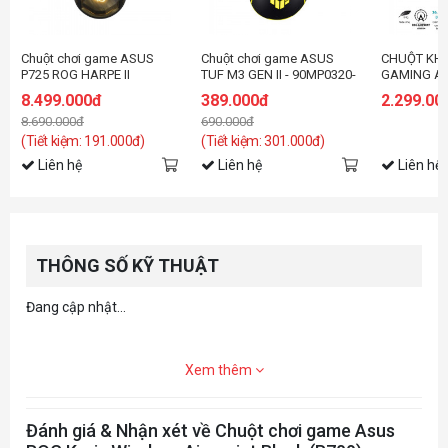
Chuột chơi game ASUS
Chuột chơi game ASUS
CHUỘT KH
P725 ROG HARPE II
TUF M3 GEN II - 90MP0320-
GAMING A
EXTREME EDITION 20
BMUA00
HARPE ACE
8.499.000đ
389.000đ
2.299.00
BLACK (P7
8.690.000đ
690.000đ
BLUETOOT
(Tiết kiệm: 191.000đ)
(Tiết kiệm: 301.000đ)
Liên hệ
Liên hệ
Liên hệ
THÔNG SỐ KỸ THUẬT
Đang cập nhật...
Xem thêm
Đánh giá & Nhận xét về Chuột chơi game Asus