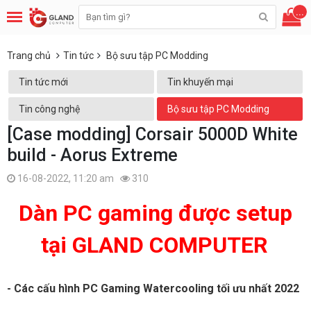
...
Trang chủ
Tin tức
Bộ sưu tập PC Modding
Tin tức mới
Tin khuyến mại
Tin công nghệ
Bộ sưu tập PC Modding
[Case modding] Corsair 5000D White
build - Aorus Extreme
16-08-2022, 11:20 am
310
Dàn PC gaming được setup
tại GLAND COMPUTER
- Các cấu hình PC Gaming Watercooling tối ưu nhất 2022