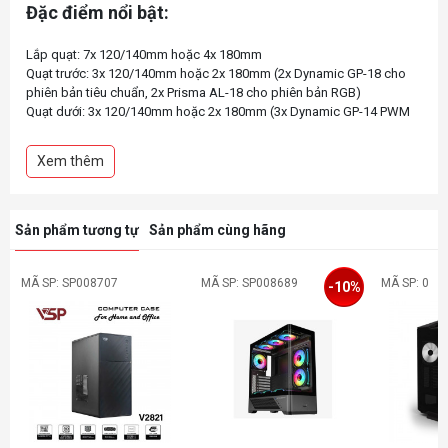
Đặc điểm nổi bật:
Lắp quạt: 7x 120/140mm hoặc 4x 180mm
Quạt trước: 3x 120/140mm hoặc 2x 180mm (2x Dynamic GP-18 cho
phiên bản tiêu chuẩn, 2x Prisma AL-18 cho phiên bản RGB)
Quạt dưới: 3x 120/140mm hoặc 2x 180mm (3x Dynamic GP-14 PWM
cho phiên bản tiêu chuẩn, 3x Prisma AL-14 PWM cho phiên bản RGB)
Tương thích: E-ATX/ATX/mATX/ITX/SSI-EEB/SSI-CEB
Xem thêm
Chiều dài PSU: 230mm
Chiều dài GPU: 461mm tổng cộng, 423mm khi gắn quạt trước
Tản nhiệt CPU: 188mm
Sản phẩm tương tự
Sản phẩm cùng hãng
MÃ SP: SP008707
MÃ SP: SP008689
MÃ SP: 0
-10%