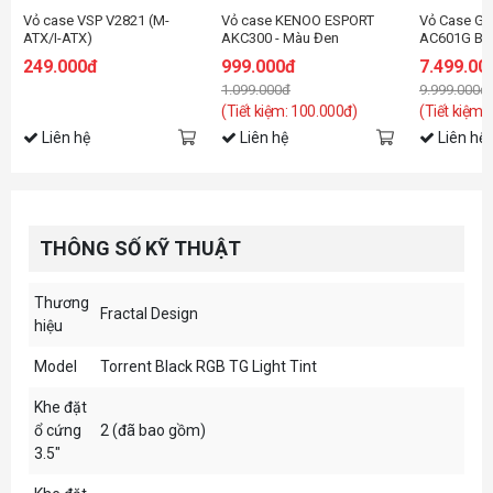
Vỏ case VSP V2821 (M-
Vỏ case KENOO ESPORT
Vỏ Case G
ATX/I-ATX)
AKC300 - Màu Đen
AC601G Bla
Fan)
249.000đ
999.000đ
7.499.00
1.099.000đ
9.999.000đ
(Tiết kiệm: 100.000đ)
(Tiết kiệm:
Liên hệ
Liên hệ
Liên hệ
THÔNG SỐ KỸ THUẬT
Thương
Fractal Design
hiệu
Model
Torrent Black RGB TG Light Tint
Khe đặt
ổ cứng
2 (đã bao gồm)
3.5"