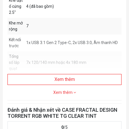
Khe đặt
ổ cứng
4 (đã bao gồm)
2.5"
Khe mở
7
rộng
Kết nối
1x USB 3.1 Gen 2 Type-C, 2x USB 3.0, Âm thanh HD
trước
Tổng
số lắp
7x 120/140 mm hoặc 4x 180 mm
quạt
Xem thêm
3x 120/140 mm hoặc 2x 180 mm (2x Dynamic GP-
Quạt
18 đi kèm trong phiên bản tiêu chuẩn, 2x Prisma AL-
trước
18 trong phiên bản RGB)
Xem thêm
Đánh giá & Nhận xét về CASE FRACTAL DESIGN
TORRENT RGB WHITE TG CLEAR TINT
0
/5