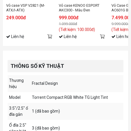
Vỏ case VSP V2821 (M-
Vỏ case KENOO ESPORT
Vỏ Case G
ATX/I-ATX)
AKC300 - Màu Đen
AC601G Bla
Fan)
249.000đ
999.000đ
7.499.00
1.099.000đ
9.999.000đ
(Tiết kiệm: 100.000đ)
(Tiết kiệm:
Liên hệ
Liên hệ
Liên hệ
THÔNG SỐ KỸ THUẬT
Thương
Fractal Design
hiệu
Model
Torrent Compact RGB White TG Light Tint
3.5"/2.5" ổ
1 (đã bao gồm)
đĩa gắn
Ổ đĩa 2.5"
3 (đã bao gồm)