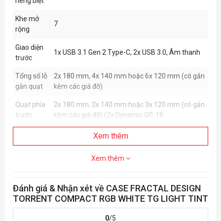
riêng biệt
Khe mở
7
rộng
Giao diện
1x USB 3.1 Gen 2 Type-C, 2x USB 3.0, Âm thanh
trước
Tổng số lỗ
2x 180 mm, 4x 140 mm hoặc 6x 120 mm (có gắn
gắn quạt
kèm các giá đỡ)
Quạt phía
2x 180 mm, 2x 140 mm hoặc 3x 120 mm (có gắn
trước
kèm các giá đỡ) (2x Dynamic GP-18
Xem thêm
Xem thêm
Đánh giá & Nhận xét về CASE FRACTAL DESIGN
TORRENT COMPACT RGB WHITE TG LIGHT TINT
0
/5