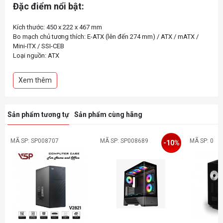
Đặc điểm nổi bật:
Kích thước: 450 x 222 x 467 mm
Bo mạch chủ tương thích: E-ATX (lên đến 274 mm) / ATX / mATX /
Mini-ITX / SSI-CEB
Loại nguồn: ATX
Độ dài tối đa của nguồn cung cấp: 210 mm
Độ dài tối đa của GPU: 330 mm khi gắn quạt phía trước
Xem thêm
Chiều cao tối đa của tản nhiệt CPU: 174 mm
Sản phẩm tương tự
Sản phẩm cùng hãng
MÃ SP: SP008707
MÃ SP: SP008689
MÃ SP: 0
-10%