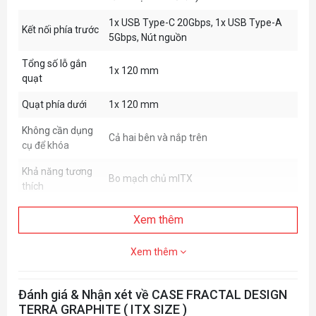
1x USB Type-C 20Gbps, 1x USB Type-A
Kết nối phía trước
5Gbps, Nút nguồn
Tổng số lỗ gắn
1x 120 mm
quạt
Quạt phía dưới
1x 120 mm
Không cần dụng
Cả hai bên và nắp trên
cụ để khóa
Khả năng tương
Bo mạch chủ mITX
thích
Xem thêm
Xem thêm
Đánh giá & Nhận xét về CASE FRACTAL DESIGN
TERRA GRAPHITE ( ITX SIZE )