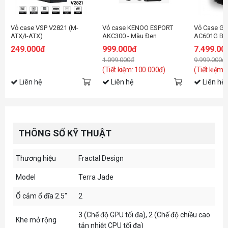
Vỏ case VSP V2821 (M-
Vỏ case KENOO ESPORT
Vỏ Case G
ATX/I-ATX)
AKC300 - Màu Đen
AC601G Bla
Fan)
249.000đ
999.000đ
7.499.00
1.099.000đ
9.999.000đ
(Tiết kiệm: 100.000đ)
(Tiết kiệm:
Liên hệ
Liên hệ
Liên hệ
THÔNG SỐ KỸ THUẬT
Thương hiệu
Fractal Design
Model
Terra Jade
Ổ cắm ổ đĩa 2.5"
2
3 (Chế độ GPU tối đa), 2 (Chế độ chiều cao
Khe mở rộng
tản nhiệt CPU tối đa)