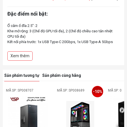
Đặc điểm nổi bật:
Ổ cắm ổ đĩa 2.5": 2
Khe mở rộng: 3 (Chế độ GPU tối đa), 2 (Chế độ chiều cao tản nhiệt
CPU tối đa)
Kết nối phía trước: 1x USB Type-C 20Gbps, 1x USB Type-A 5Gbps
Quạt tản nhiệt trên: 1x 120 mm
Quạt phía dưới: 1x 120 mm
Xem thêm
Hỗ trợ Mainboard: mITX
Loại nguồn điện: SFX-L/ SFX
Sản phẩm tương tự
Sản phẩm cùng hãng
MÃ SP: SP008707
MÃ SP: SP008689
MÃ SP: 0
-10%