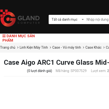
Tất cả danh mục
DANH MỤC SẢN
PHẨM
Trang chủ
Linh Kiện Máy Tính
Case - Vỏ máy tính
Case Khác
C
Case Aigo ARC1 Curve Glass Mid-
(0 lượt đánh giá)
Mã hàng: SP007529
Lượt xem:
2